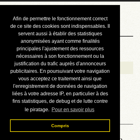
Courbis, « LE »
Afin de permettre le fonctionnement correct
Blog Officiel
de ce site des cookies sont indispensables. Il
servent aussi à établir des statistiques
anonymisées ayant comme finalités
Bienvenue
principales l'ajustement des ressources
Réalisations
nécessaires à son fonctionnement ou la
justification du trafic auprès d'annonceurs
Divers (et d’été)
publicitaires. En poursuivant votre navigation
vous acceptez ce traitement ainsi que
Annonces
l'enregistrement de données de navigation
Liens externes
liées à votre adresse IP, en particulier à des
fins statistiques, de debug et de lutte contre
Téléchargement
le piratage.
Pour en savoir plus
Contact
Compris
Lire le manuel d’atelier de la