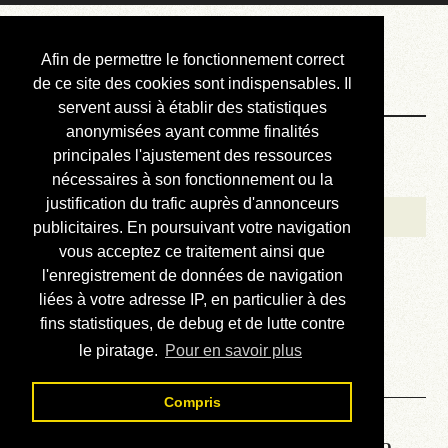
Courbis, « LE »
Afin de permettre le fonctionnement correct
Blog Officiel
de ce site des cookies sont indispensables. Il
servent aussi à établir des statistiques
anonymisées ayant comme finalités
Bienvenue
principales l'ajustement des ressources
Réalisations
nécessaires à son fonctionnement ou la
justification du trafic auprès d'annonceurs
Divers (et d’été)
publicitaires. En poursuivant votre navigation
vous acceptez ce traitement ainsi que
Annonces
l'enregistrement de données de navigation
Liens externes
liées à votre adresse IP, en particulier à des
fins statistiques, de debug et de lutte contre
Téléchargement
le piratage.
Pour en savoir plus
Contact
Compris
Lire le manuel d’atelier de la