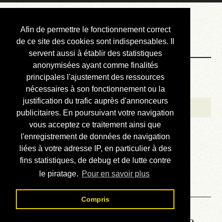
Courbis, « LE »
Afin de permettre le fonctionnement correct
Blog Officiel
de ce site des cookies sont indispensables. Il
servent aussi à établir des statistiques
anonymisées ayant comme finalités
Bienvenue
principales l'ajustement des ressources
Réalisations
nécessaires à son fonctionnement ou la
justification du trafic auprès d'annonceurs
Divers (et d’été)
publicitaires. En poursuivant votre navigation
vous acceptez ce traitement ainsi que
Annonces
l'enregistrement de données de navigation
Liens externes
liées à votre adresse IP, en particulier à des
fins statistiques, de debug et de lutte contre
Téléchargement
le piratage.
Pour en savoir plus
Contact
Compris
Lire le manuel d’atelier de la