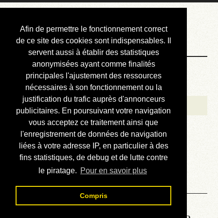
Courbis, « LE »
Afin de permettre le fonctionnement correct
Blog Officiel
de ce site des cookies sont indispensables. Il
servent aussi à établir des statistiques
anonymisées ayant comme finalités
Bienvenue
principales l'ajustement des ressources
Réalisations
nécessaires à son fonctionnement ou la
justification du trafic auprès d'annonceurs
Divers (et d’été)
publicitaires. En poursuivant votre navigation
vous acceptez ce traitement ainsi que
Annonces
l'enregistrement de données de navigation
Liens externes
liées à votre adresse IP, en particulier à des
fins statistiques, de debug et de lutte contre
Téléchargement
le piratage.
Pour en savoir plus
Contact
Compris
Lire le manuel d’atelier de la