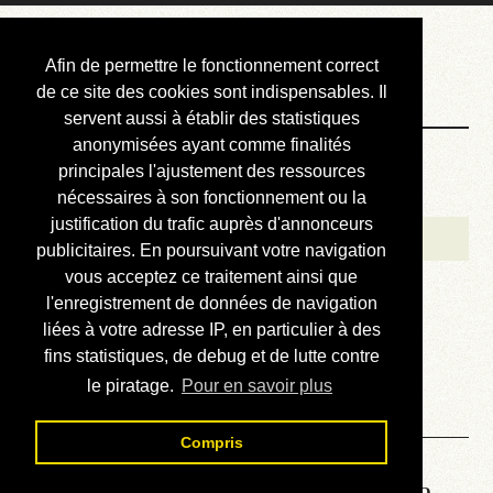
Courbis, « LE »
Afin de permettre le fonctionnement correct
Blog Officiel
de ce site des cookies sont indispensables. Il
servent aussi à établir des statistiques
anonymisées ayant comme finalités
Bienvenue
principales l'ajustement des ressources
Réalisations
nécessaires à son fonctionnement ou la
justification du trafic auprès d'annonceurs
Divers (et d’été)
publicitaires. En poursuivant votre navigation
vous acceptez ce traitement ainsi que
Annonces
l'enregistrement de données de navigation
Liens externes
liées à votre adresse IP, en particulier à des
fins statistiques, de debug et de lutte contre
Téléchargement
le piratage.
Pour en savoir plus
Contact
Compris
Lire le manuel d’atelier de la