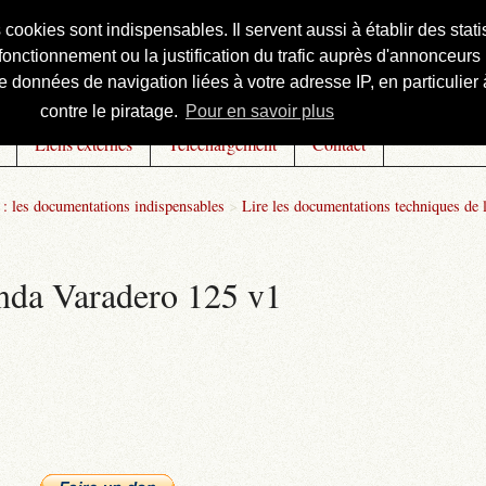
s cookies sont indispensables. Il servent aussi à établir des st
onctionnement ou la justification du trafic auprès d'annonceurs 
 données de navigation liées à votre adresse IP, en particulier à
contre le piratage.
Pour en savoir plus
Liens externes
Téléchargement
Contact
: les documentations indispensables
>
Lire les documentations techniques de 
onda Varadero 125 v1