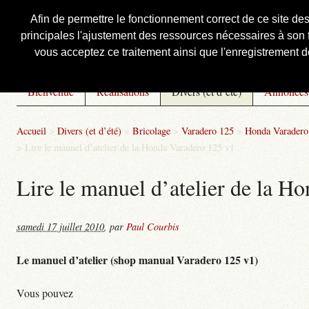
Afin de permettre le fonctionnement correct de ce site de
principales l'ajustement des ressources nécessaires à son f
Courbis, « LE » Blog Officiel
vous acceptez ce traitement ainsi que l'enregistrement de
Bienvenue
Réalisations
Divers (et d’été)
Annonces
Accueil
>
Divers (et d’été)
>
Bricolage
>
Varadero 125
>
Honda Varadero 
>
Lire le manuel d’atelier de la Honda Varadero 125 v1
Lire le manuel d’atelier de la H
samedi 17 juillet 2010
,
par
Paul Courbis
Le manuel d’atelier (shop manual Varadero 125 v1)
Vous pouvez