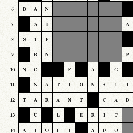
6
B
A
N
7
S
I
A
8
S
T
E
9
R
N
P
10
N
O
F
A
G
11
N
A
T
I
O
N
A
L
I
12
T
A
R
A
N
T
C
A
D
13
U
L
E
R
I
C
14
A
T
O
U
T
A
D
O