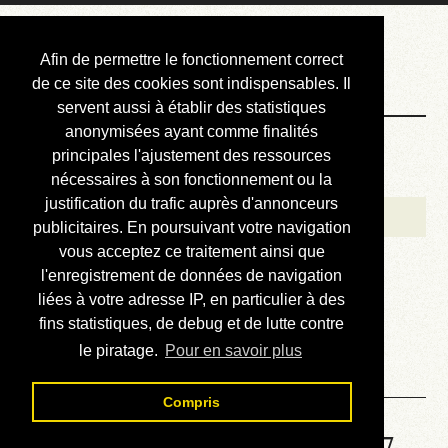
Courbis, « LE »
Afin de permettre le fonctionnement correct
Blog Officiel
de ce site des cookies sont indispensables. Il
servent aussi à établir des statistiques
anonymisées ayant comme finalités
Bienvenue
principales l'ajustement des ressources
Réalisations
nécessaires à son fonctionnement ou la
justification du trafic auprès d'annonceurs
Divers (et d’été)
publicitaires. En poursuivant votre navigation
vous acceptez ce traitement ainsi que
Annonces
l'enregistrement de données de navigation
Liens externes
liées à votre adresse IP, en particulier à des
fins statistiques, de debug et de lutte contre
Téléchargement
le piratage.
Pour en savoir plus
Contact
Compris
Solution de la grille No 1897