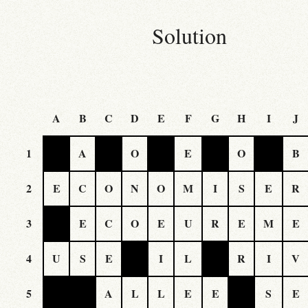
Solution
A
B
C
D
E
F
G
H
I
J
1
A
O
E
O
B
2
E
C
O
N
O
M
I
S
E
R
3
E
C
O
E
U
R
E
M
E
4
U
S
E
I
L
R
I
V
5
A
L
L
E
E
S
E