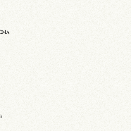
NÉMA
S