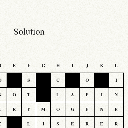
Solution
D
E
F
G
H
I
J
K
L
O
S
C
O
I
N
O
T
L
A
P
I
N
C
R
Y
M
O
G
E
N
E
E
L
I
S
E
R
E
R