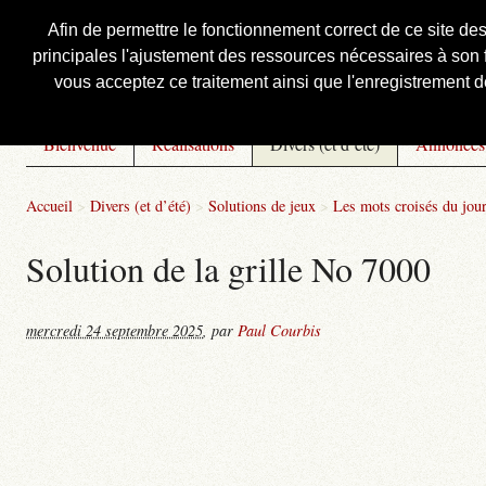
Afin de permettre le fonctionnement correct de ce site de
principales l'ajustement des ressources nécessaires à son f
Courbis, « LE » Blog Officiel
vous acceptez ce traitement ainsi que l'enregistrement de
Bienvenue
Réalisations
Divers (et d’été)
Annonces
Accueil
>
Divers (et d’été)
>
Solutions de jeux
>
Les mots croisés du jou
Solution de la grille No 7000
mercredi 24 septembre 2025
,
par
Paul Courbis