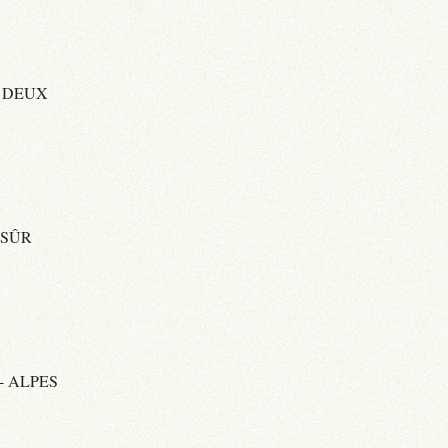
R DEUX
 SÛR
- ALPES