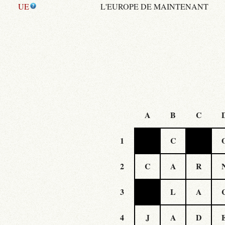
UE
L'EUROPE DE MAINTENANT
A
B
C
1
C
2
C
A
R
3
L
A
4
J
A
D