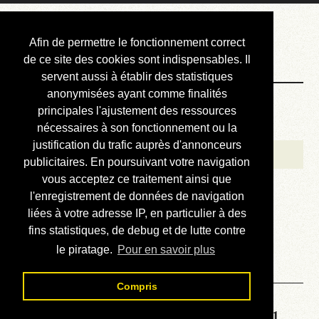
Courbis, « LE »
Afin de permettre le fonctionnement correct
Blog Officiel
de ce site des cookies sont indispensables. Il
servent aussi à établir des statistiques
anonymisées ayant comme finalités
Bienvenue
principales l'ajustement des ressources
Réalisations
nécessaires à son fonctionnement ou la
justification du trafic auprès d'annonceurs
Divers (et d’été)
publicitaires. En poursuivant votre navigation
vous acceptez ce traitement ainsi que
Annonces
l'enregistrement de données de navigation
Liens externes
liées à votre adresse IP, en particulier à des
fins statistiques, de debug et de lutte contre
Téléchargement
le piratage.
Pour en savoir plus
Contact
Compris
Solution de la grille No 2381