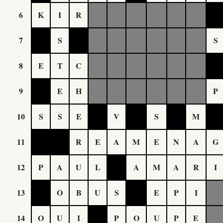
6
K
I
R
7
S
S
8
E
T
C
9
E
H
P
10
S
S
E
V
S
M
11
R
E
A
M
E
N
A
G
12
P
A
U
L
A
M
A
R
I
13
O
B
U
S
E
P
I
14
O
U
I
P
O
U
P
E