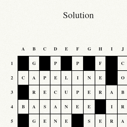
Solution
A
B
C
D
E
F
G
H
I
J
1
G
P
P
F
C
2
C
A
P
E
L
I
N
E
O
3
R
E
C
U
P
E
R
A
B
4
B
A
S
A
N
E
E
I
R
5
G
E
N
E
S
E
R
A