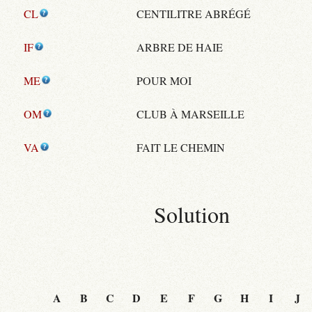
CL
CENTILITRE ABRÉGÉ
IF
ARBRE DE HAIE
ME
POUR MOI
OM
CLUB À MARSEILLE
VA
FAIT LE CHEMIN
Solution
A
B
C
D
E
F
G
H
I
J