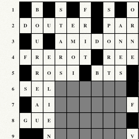
1
B
S
F
S
O
2
D
O
U
T
E
R
P
A
R
3
U
A
M
I
D
O
N
N
4
F
R
E
R
O
T
R
E
E
5
R
O
S
I
B
T
S
6
S
E
L
7
A
I
F
8
G
U
E
9
N
V