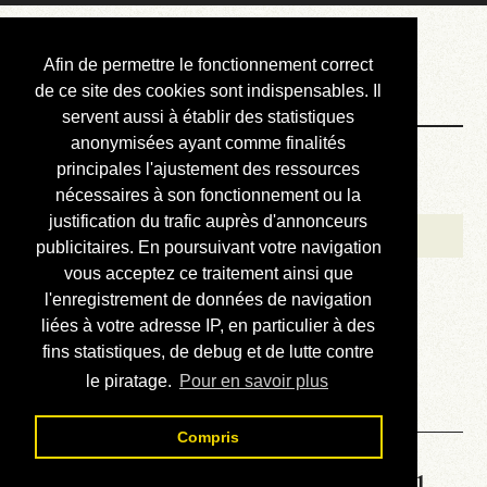
Courbis, « LE »
Afin de permettre le fonctionnement correct
Blog Officiel
de ce site des cookies sont indispensables. Il
servent aussi à établir des statistiques
anonymisées ayant comme finalités
Bienvenue
principales l'ajustement des ressources
Réalisations
nécessaires à son fonctionnement ou la
justification du trafic auprès d'annonceurs
Divers (et d’été)
publicitaires. En poursuivant votre navigation
vous acceptez ce traitement ainsi que
Annonces
l'enregistrement de données de navigation
Liens externes
liées à votre adresse IP, en particulier à des
fins statistiques, de debug et de lutte contre
Téléchargement
le piratage.
Pour en savoir plus
Contact
Compris
Solution de la grille No 2751