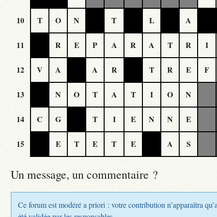
10
T
O
N
T
L
A
11
R
E
P
A
R
A
T
R
I
12
V
A
A
R
T
R
E
F
13
N
O
T
A
T
I
O
N
14
C
G
T
I
E
N
N
E
15
E
T
E
T
E
A
S
Un message, un commentaire ?
Ce forum est modéré a priori : votre contribution n’apparaîtra qu’
été validée par les responsables.