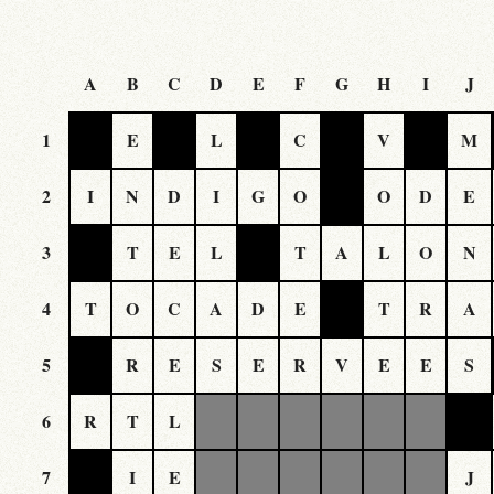
A
B
C
D
E
F
G
H
I
J
1
E
L
C
V
M
2
I
N
D
I
G
O
O
D
E
3
T
E
L
T
A
L
O
N
4
T
O
C
A
D
E
T
R
A
5
R
E
S
E
R
V
E
E
S
6
R
T
L
7
I
E
J