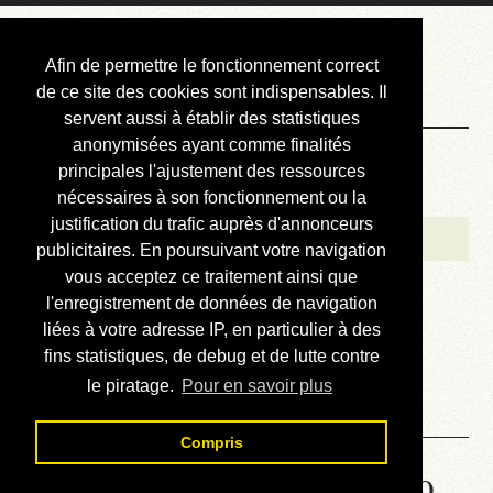
Courbis, « LE »
Afin de permettre le fonctionnement correct
Blog Officiel
de ce site des cookies sont indispensables. Il
servent aussi à établir des statistiques
anonymisées ayant comme finalités
Bienvenue
principales l'ajustement des ressources
Réalisations
nécessaires à son fonctionnement ou la
justification du trafic auprès d'annonceurs
Divers (et d’été)
publicitaires. En poursuivant votre navigation
vous acceptez ce traitement ainsi que
Annonces
l'enregistrement de données de navigation
Liens externes
liées à votre adresse IP, en particulier à des
fins statistiques, de debug et de lutte contre
Téléchargement
le piratage.
Pour en savoir plus
Contact
Compris
Solution de la grille No 2879