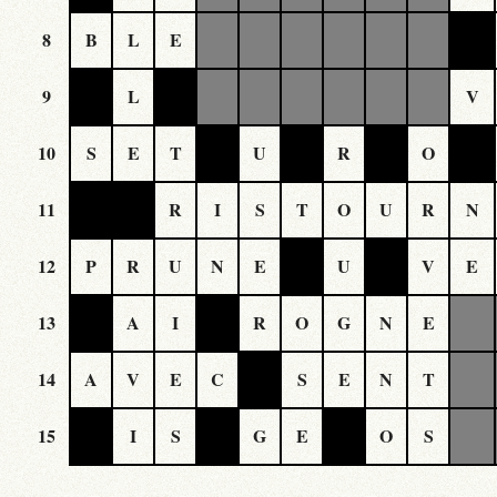
8
B
L
E
9
L
V
10
S
E
T
U
R
O
11
R
I
S
T
O
U
R
N
12
P
R
U
N
E
U
V
E
13
A
I
R
O
G
N
E
14
A
V
E
C
S
E
N
T
15
I
S
G
E
O
S