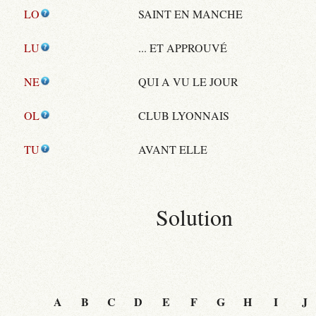
LO
SAINT EN MANCHE
LU
... ET APPROUVÉ
NE
QUI A VU LE JOUR
OL
CLUB LYONNAIS
TU
AVANT ELLE
Solution
A
B
C
D
E
F
G
H
I
J