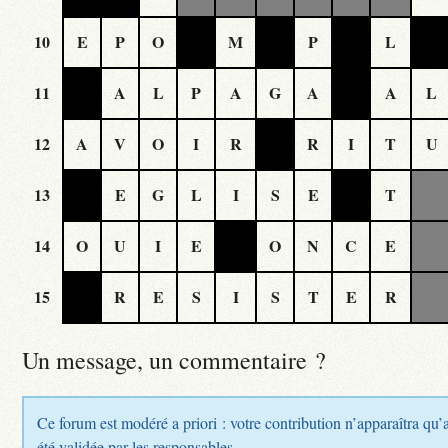
10
E
P
O
M
P
L
11
A
L
P
A
G
A
A
L
12
A
V
O
I
R
R
I
T
U
13
E
G
L
I
S
E
T
14
O
U
I
E
O
N
C
E
15
R
E
S
I
S
T
E
R
Un message, un commentaire ?
Ce forum est modéré a priori : votre contribution n’apparaîtra qu’
été validée par les responsables.