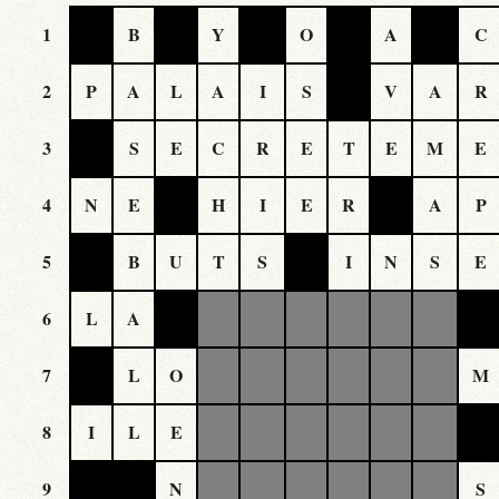
1
B
Y
O
A
C
2
P
A
L
A
I
S
V
A
R
3
S
E
C
R
E
T
E
M
E
4
N
E
H
I
E
R
A
P
5
B
U
T
S
I
N
S
E
6
L
A
7
L
O
M
8
I
L
E
9
N
S