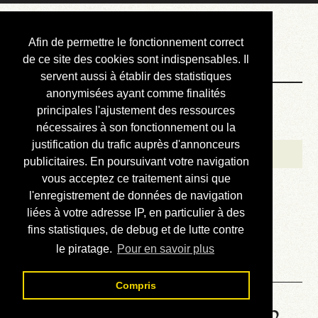
Courbis, « LE »
Afin de permettre le fonctionnement correct
Blog Officiel
de ce site des cookies sont indispensables. Il
servent aussi à établir des statistiques
anonymisées ayant comme finalités
Bienvenue
principales l'ajustement des ressources
Réalisations
nécessaires à son fonctionnement ou la
justification du trafic auprès d'annonceurs
Divers (et d’été)
publicitaires. En poursuivant votre navigation
vous acceptez ce traitement ainsi que
Annonces
l'enregistrement de données de navigation
Liens externes
liées à votre adresse IP, en particulier à des
fins statistiques, de debug et de lutte contre
Téléchargement
le piratage.
Pour en savoir plus
Contact
Compris
Solution de la grille No 3022