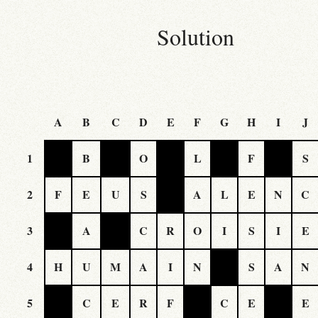
Solution
A
B
C
D
E
F
G
H
I
J
1
B
O
L
F
S
2
F
E
U
S
A
L
E
N
C
3
A
C
R
O
I
S
I
E
4
H
U
M
A
I
N
S
A
N
5
C
E
R
F
C
E
E