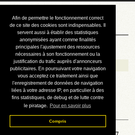
Courbis, « LE »
Afin de permettre le fonctionnement correct
Blog Officiel
de ce site des cookies sont indispensables. Il
servent aussi à établir des statistiques
anonymisées ayant comme finalités
Bienvenue
principales l'ajustement des ressources
Réalisations
nécessaires à son fonctionnement ou la
justification du trafic auprès d'annonceurs
Divers (et d’été)
publicitaires. En poursuivant votre navigation
vous acceptez ce traitement ainsi que
Annonces
l'enregistrement de données de navigation
Liens externes
liées à votre adresse IP, en particulier à des
fins statistiques, de debug et de lutte contre
Téléchargement
le piratage.
Pour en savoir plus
Contact
Compris
Solution de la grille No 3327