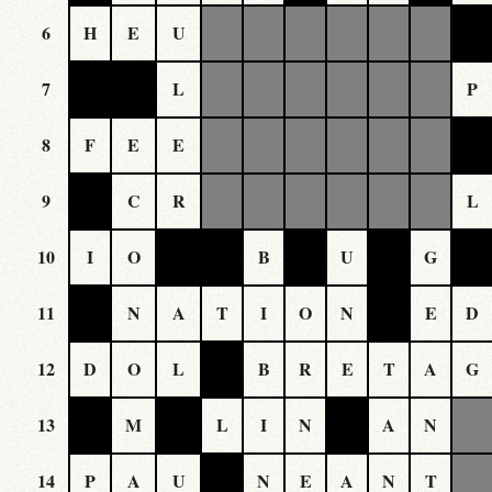
6
H
E
U
7
L
P
8
F
E
E
9
C
R
L
10
I
O
B
U
G
11
N
A
T
I
O
N
E
D
12
D
O
L
B
R
E
T
A
G
13
M
L
I
N
A
N
14
P
A
U
N
E
A
N
T