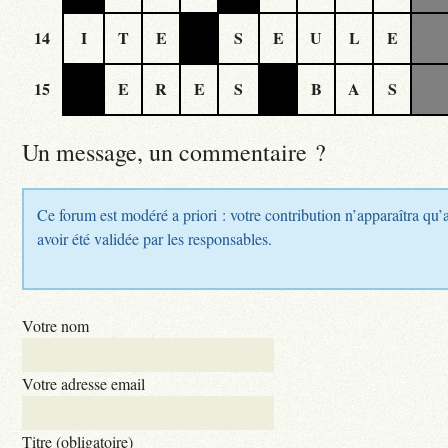
14
I
T
E
S
E
U
L
E
15
E
R
E
S
B
A
S
Un message, un commentaire ?
Ce forum est modéré a priori : votre contribution n’apparaîtra qu’
avoir été validée par les responsables.
Votre nom
Votre adresse email
Titre (obligatoire)