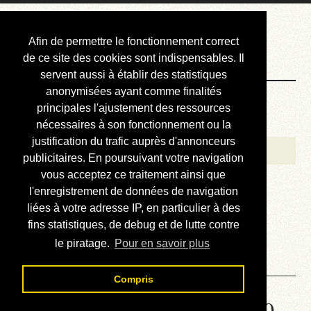
Courbis, « LE »
Afin de permettre le fonctionnement correct
Blog Officiel
de ce site des cookies sont indispensables. Il
servent aussi à établir des statistiques
anonymisées ayant comme finalités
Bienvenue
principales l'ajustement des ressources
Réalisations
nécessaires à son fonctionnement ou la
justification du trafic auprès d'annonceurs
Divers (et d’été)
publicitaires. En poursuivant votre navigation
vous acceptez ce traitement ainsi que
Annonces
l'enregistrement de données de navigation
Liens externes
liées à votre adresse IP, en particulier à des
fins statistiques, de debug et de lutte contre
Téléchargement
le piratage.
Pour en savoir plus
Contact
Compris
Solution de la grille No 3640