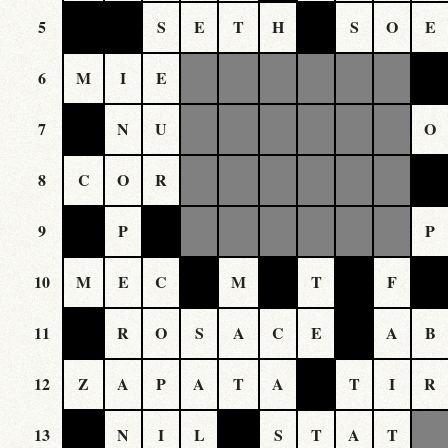
5
S
E
T
H
S
O
E
6
M
I
E
7
N
U
O
8
C
O
R
9
P
P
10
M
E
C
M
T
F
11
R
O
S
A
C
E
A
B
12
Z
A
P
A
T
A
T
I
R
13
N
I
L
S
T
A
T