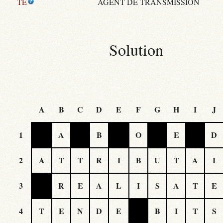
TE
AGENT DE TRANSMISSION
Solution
A
B
C
D
E
F
G
H
I
J
1
A
B
O
E
D
2
A
T
T
R
I
B
U
T
A
I
3
R
E
A
L
I
S
A
T
E
4
T
E
N
D
E
B
I
T
S