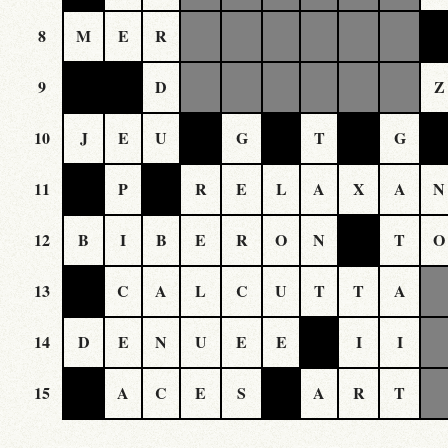
8
M
E
R
9
D
Z
10
J
E
U
G
T
G
11
P
R
E
L
A
X
A
N
12
B
I
B
E
R
O
N
T
O
13
C
A
L
C
U
T
T
A
14
D
E
N
U
E
E
I
I
15
A
C
E
S
A
R
T