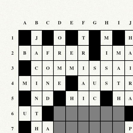
A
B
C
D
E
F
G
H
I
J
1
J
O
T
M
H
2
B
A
F
R
E
R
I
M
A
3
C
O
M
M
I
S
S
A
I
4
M
I
N
E
A
U
S
T
R
5
N
D
H
I
C
H
A
6
U
T
7
H
A
P