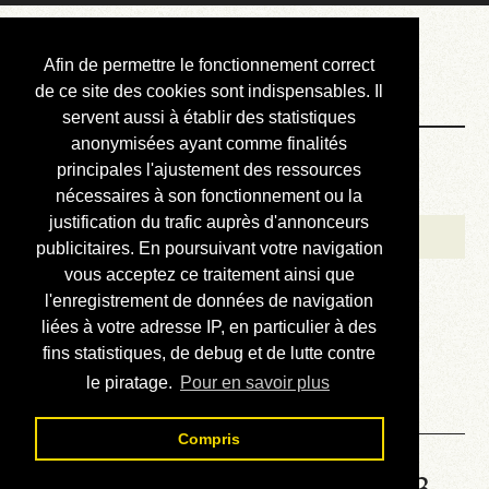
Courbis, « LE »
Afin de permettre le fonctionnement correct
Blog Officiel
de ce site des cookies sont indispensables. Il
servent aussi à établir des statistiques
anonymisées ayant comme finalités
Bienvenue
principales l'ajustement des ressources
Réalisations
nécessaires à son fonctionnement ou la
justification du trafic auprès d'annonceurs
Divers (et d’été)
publicitaires. En poursuivant votre navigation
vous acceptez ce traitement ainsi que
Annonces
l'enregistrement de données de navigation
Liens externes
liées à votre adresse IP, en particulier à des
fins statistiques, de debug et de lutte contre
Téléchargement
le piratage.
Pour en savoir plus
Contact
Compris
Solution de la grille No 3923