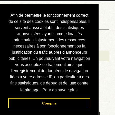
Courbis, « LE »
Afin de permettre le fonctionnement correct
Blog Officiel
de ce site des cookies sont indispensables. Il
servent aussi à établir des statistiques
anonymisées ayant comme finalités
Bienvenue
principales l'ajustement des ressources
Réalisations
nécessaires à son fonctionnement ou la
justification du trafic auprès d'annonceurs
Divers (et d’été)
publicitaires. En poursuivant votre navigation
vous acceptez ce traitement ainsi que
Annonces
l'enregistrement de données de navigation
Liens externes
liées à votre adresse IP, en particulier à des
fins statistiques, de debug et de lutte contre
Téléchargement
le piratage.
Pour en savoir plus
Contact
Compris
Solution de la grille No 4041