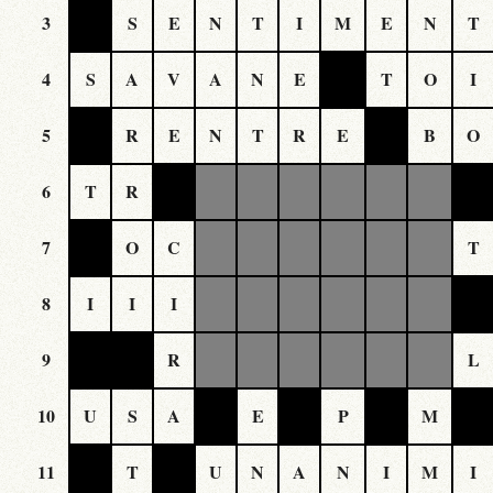
3
S
E
N
T
I
M
E
N
T
4
S
A
V
A
N
E
T
O
I
5
R
E
N
T
R
E
B
O
6
T
R
7
O
C
T
8
I
I
I
9
R
L
10
U
S
A
E
P
M
11
T
U
N
A
N
I
M
I