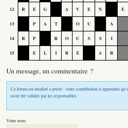
12
R
E
G
A
V
E
N
E
13
P
A
T
O
U
A
14
R
P
R
O
U
S
S
I
15
E
L
I
R
E
A
R
Un message, un commentaire ?
Ce forum est modéré a priori : votre contribution n’apparaîtra qu’
avoir été validée par les responsables.
Votre nom