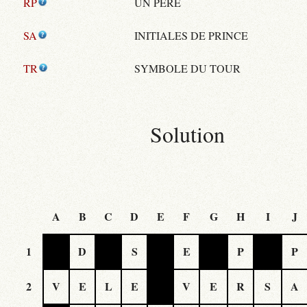
RP
UN PÈRE
SA
INITIALES DE PRINCE
TR
SYMBOLE DU TOUR
Solution
A
B
C
D
E
F
G
H
I
J
1
D
S
E
P
P
2
V
E
L
E
V
E
R
S
A