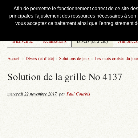
Afin de permettre le fonctionnement correct de ce site de
principales l'ajustement des ressources nécessaires à son f
Courbis, « LE » Blog Officiel
vous acceptez ce traitement ainsi que l'enregistrement de
Bienvenue
Réalisations
Divers (et d’été)
Annonces
Accueil
>
Divers (et d’été)
>
Solutions de jeux
>
Les mots croisés du jou
Solution de la grille No 4137
mercredi 22 novembre 2017
,
par
Paul Courbis