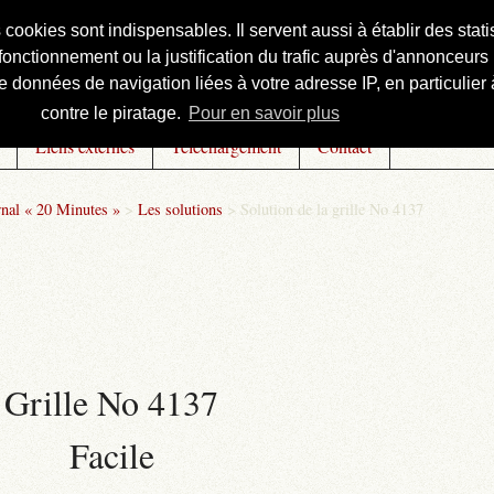
s cookies sont indispensables. Il servent aussi à établir des st
onctionnement ou la justification du trafic auprès d'annonceurs 
 données de navigation liées à votre adresse IP, en particulier à
contre le piratage.
Pour en savoir plus
Liens externes
Téléchargement
Contact
rnal « 20 Minutes »
>
Les solutions
>
Solution de la grille No 4137
Grille No 4137
Facile