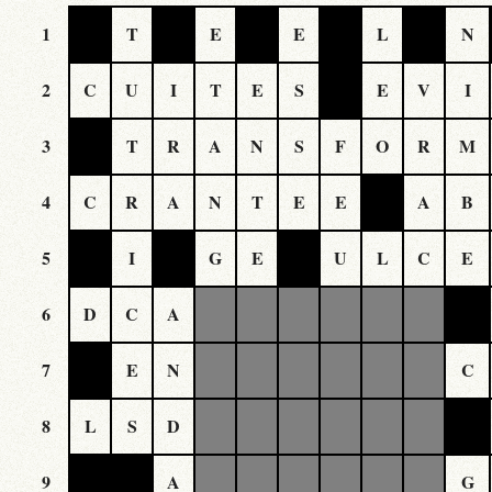
1
T
E
E
L
N
2
C
U
I
T
E
S
E
V
I
3
T
R
A
N
S
F
O
R
M
4
C
R
A
N
T
E
E
A
B
5
I
G
E
U
L
C
E
6
D
C
A
7
E
N
C
8
L
S
D
9
A
G