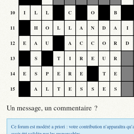
10
I
L
L
C
O
B
11
H
O
L
L
A
N
D
A
I
12
E
A
U
A
C
C
O
R
D
13
S
T
I
R
E
U
R
14
E
S
P
E
R
E
T
E
15
A
L
T
E
S
S
E
S
Un message, un commentaire ?
Ce forum est modéré a priori : votre contribution n’apparaîtra qu’
avoir été validée par les responsables.