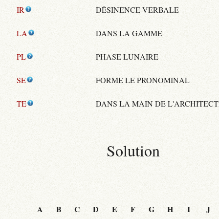
IR
DÉSINENCE VERBALE
LA
DANS LA GAMME
PL
PHASE LUNAIRE
SE
FORME LE PRONOMINAL
TE
DANS LA MAIN DE L'ARCHITEC
Solution
A
B
C
D
E
F
G
H
I
J