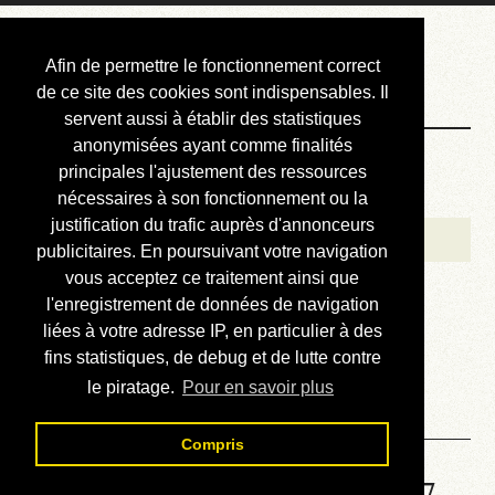
Courbis, « LE »
Afin de permettre le fonctionnement correct
Blog Officiel
de ce site des cookies sont indispensables. Il
servent aussi à établir des statistiques
anonymisées ayant comme finalités
Bienvenue
principales l'ajustement des ressources
Réalisations
nécessaires à son fonctionnement ou la
justification du trafic auprès d'annonceurs
Divers (et d’été)
publicitaires. En poursuivant votre navigation
vous acceptez ce traitement ainsi que
Annonces
l'enregistrement de données de navigation
Liens externes
liées à votre adresse IP, en particulier à des
fins statistiques, de debug et de lutte contre
Téléchargement
le piratage.
Pour en savoir plus
Contact
Compris
Solution de la grille No 4347