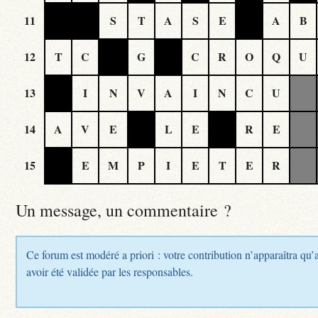
11
S
T
A
S
E
A
B
12
T
C
G
C
R
O
Q
U
13
I
N
V
A
I
N
C
U
14
A
V
E
L
E
R
E
15
E
M
P
I
E
T
E
R
Un message, un commentaire ?
Ce forum est modéré a priori : votre contribution n’apparaîtra qu’
avoir été validée par les responsables.