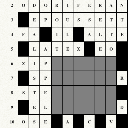
2
O
D
O
R
I
F
E
R
A
N
3
E
P
O
U
S
S
E
T
T
4
F
A
I
L
A
L
T
E
5
L
A
T
E
X
E
O
6
Z
I
P
7
S
P
R
8
S
T
E
9
E
L
D
10
O
S
E
A
C
V