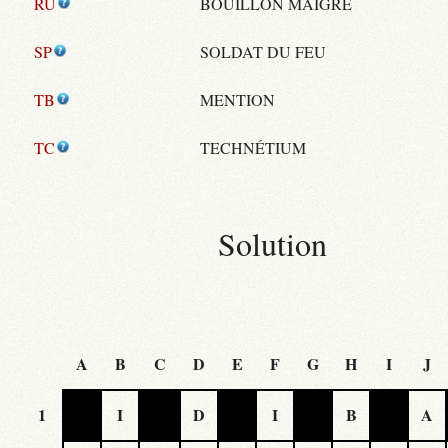
RU
BOUILLON MAIGRE
SP
SOLDAT DU FEU
TB
MENTION
TC
TECHNÉTIUM
Solution
A
B
C
D
E
F
G
H
I
J
1
I
D
I
B
A