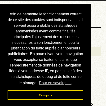
Courbis, « LE »
Afin de permettre le fonctionnement correct
Blog Officiel
de ce site des cookies sont indispensables. Il
servent aussi à établir des statistiques
anonymisées ayant comme finalités
Bienvenue
principales l'ajustement des ressources
Réalisations
nécessaires à son fonctionnement ou la
justification du trafic auprès d'annonceurs
Divers (et d’été)
publicitaires. En poursuivant votre navigation
vous acceptez ce traitement ainsi que
Annonces
l'enregistrement de données de navigation
Liens externes
liées à votre adresse IP, en particulier à des
fins statistiques, de debug et de lutte contre
Téléchargement
le piratage.
Pour en savoir plus
Contact
Compris
Solution de la grille No 4808