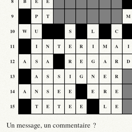
8
B
E
E
9
P
T
M
10
W
U
S
L
C
11
I
N
T
E
R
I
M
A
I
12
A
S
A
R
E
G
A
R
D
13
A
S
S
I
G
N
E
R
14
A
N
S
E
E
E
R
E
15
T
E
T
E
E
L
E
Un message, un commentaire ?