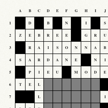
A
B
C
D
E
F
G
H
I
J
1
D
B
N
I
S
2
Z
E
B
R
E
E
G
R
U
3
R
A
I
S
O
N
N
A
B
4
S
A
R
D
A
N
E
N
I
5
P
I
E
U
M
O
D
E
6
T
E
L
7
L
I