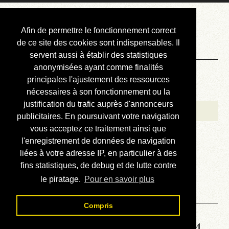
Courbis, « LE »
Afin de permettre le fonctionnement correct
Blog Officiel
de ce site des cookies sont indispensables. Il
servent aussi à établir des statistiques
anonymisées ayant comme finalités
Bienvenue
principales l'ajustement des ressources
Réalisations
nécessaires à son fonctionnement ou la
justification du trafic auprès d'annonceurs
Divers (et d’été)
publicitaires. En poursuivant votre navigation
vous acceptez ce traitement ainsi que
Annonces
l'enregistrement de données de navigation
Liens externes
liées à votre adresse IP, en particulier à des
fins statistiques, de debug et de lutte contre
Téléchargement
le piratage.
Pour en savoir plus
Contact
Compris
Solution de la grille No 4844