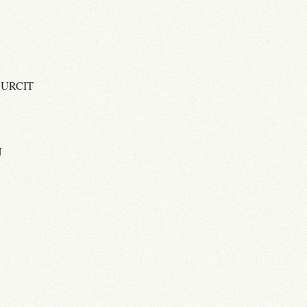
OURCIT
N