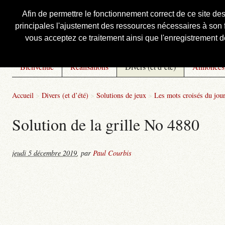
Afin de permettre le fonctionnement correct de ce site de
principales l'ajustement des ressources nécessaires à son f
Courbis, « LE » Blog Officiel
vous acceptez ce traitement ainsi que l'enregistrement de
Bienvenue
Réalisations
Divers (et d’été)
Annonces
Accueil
>
Divers (et d’été)
>
Solutions de jeux
>
Les mots croisés du jou
Solution de la grille No 4880
jeudi 5 décembre 2019
,
par
Paul Courbis