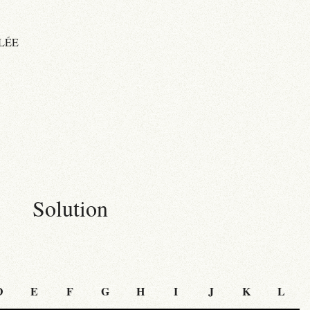
LÉE
Solution
D
E
F
G
H
I
J
K
L