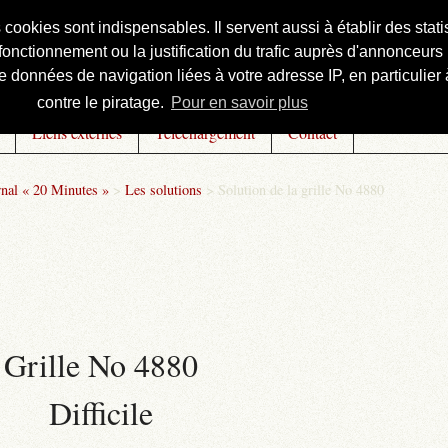
s cookies sont indispensables. Il servent aussi à établir des st
onctionnement ou la justification du trafic auprès d'annonceurs 
 données de navigation liées à votre adresse IP, en particulier à
contre le piratage.
Pour en savoir plus
Liens externes
Téléchargement
Contact
rnal « 20 Minutes »
>
Les solutions
>
Solution de la grille No 4880
Grille No 4880
Difficile