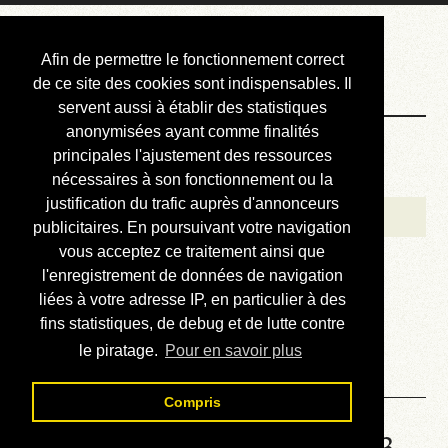
Courbis, « LE »
Afin de permettre le fonctionnement correct
Blog Officiel
de ce site des cookies sont indispensables. Il
servent aussi à établir des statistiques
anonymisées ayant comme finalités
Bienvenue
principales l'ajustement des ressources
Réalisations
nécessaires à son fonctionnement ou la
justification du trafic auprès d'annonceurs
Divers (et d’été)
publicitaires. En poursuivant votre navigation
vous acceptez ce traitement ainsi que
Annonces
l'enregistrement de données de navigation
Liens externes
liées à votre adresse IP, en particulier à des
fins statistiques, de debug et de lutte contre
Téléchargement
le piratage.
Pour en savoir plus
Contact
Compris
Solution de la grille No 4913