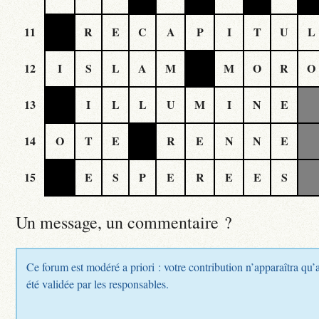
11
R
E
C
A
P
I
T
U
L
12
I
S
L
A
M
M
O
R
O
13
I
L
L
U
M
I
N
E
14
O
T
E
R
E
N
N
E
15
E
S
P
E
R
E
E
S
Un message, un commentaire ?
Ce forum est modéré a priori : votre contribution n’apparaîtra qu’
été validée par les responsables.