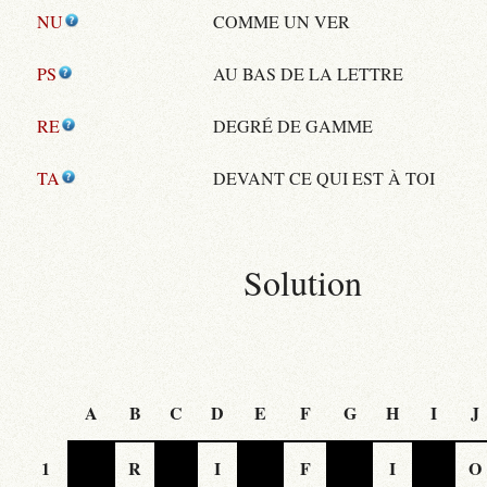
NU
COMME UN VER
PS
AU BAS DE LA LETTRE
RE
DEGRÉ DE GAMME
TA
DEVANT CE QUI EST À TOI
Solution
A
B
C
D
E
F
G
H
I
J
1
R
I
F
I
O