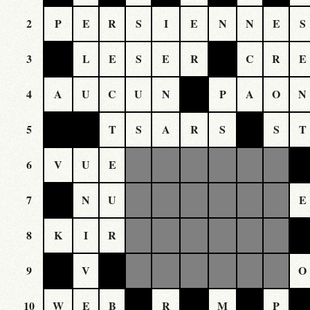
2
P
E
R
S
I
E
N
N
E
S
3
L
E
S
E
R
C
R
E
4
A
U
C
U
N
P
A
O
N
5
T
S
A
R
S
S
T
6
V
U
E
7
N
U
E
8
K
I
R
9
V
O
10
W
E
B
R
M
P