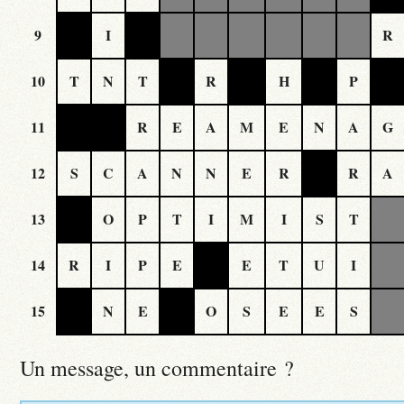
9
I
R
10
T
N
T
R
H
P
11
R
E
A
M
E
N
A
G
12
S
C
A
N
N
E
R
R
A
13
O
P
T
I
M
I
S
T
14
R
I
P
E
E
T
U
I
15
N
E
O
S
E
E
S
Un message, un commentaire ?