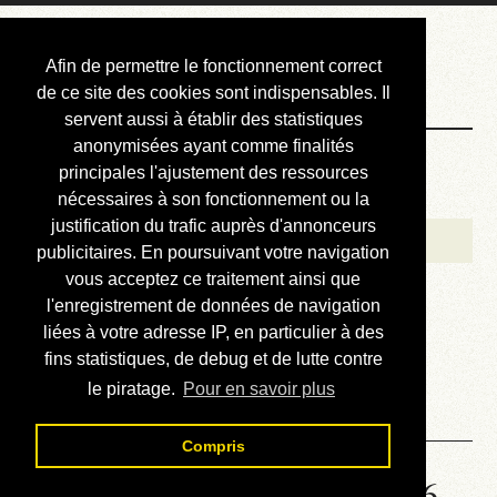
Courbis, « LE »
Afin de permettre le fonctionnement correct
Blog Officiel
de ce site des cookies sont indispensables. Il
servent aussi à établir des statistiques
anonymisées ayant comme finalités
Bienvenue
principales l'ajustement des ressources
Réalisations
nécessaires à son fonctionnement ou la
justification du trafic auprès d'annonceurs
Divers (et d’été)
publicitaires. En poursuivant votre navigation
vous acceptez ce traitement ainsi que
Annonces
l'enregistrement de données de navigation
Liens externes
liées à votre adresse IP, en particulier à des
fins statistiques, de debug et de lutte contre
Téléchargement
le piratage.
Pour en savoir plus
Contact
Compris
Solution de la grille No 6146