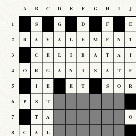
A
B
C
D
E
F
G
H
I
J
1
S
G
D
F
E
2
R
A
V
A
L
E
M
E
N
T
3
C
E
L
I
B
A
T
A
I
4
O
R
G
A
N
I
S
A
T
E
5
I
E
E
T
S
O
R
6
P
S
T
7
T
A
O
8
C
A
L