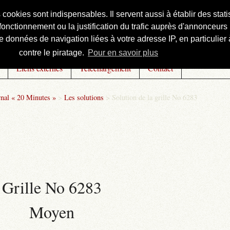
s cookies sont indispensables. Il servent aussi à établir des st
onctionnement ou la justification du trafic auprès d'annonceurs 
 données de navigation liées à votre adresse IP, en particulier à
contre le piratage.
Pour en savoir plus
Liens externes
Téléchargement
Contact
rnal « 20 Minutes »
>
Les solutions
>
Solution de la grille No 6283
Grille No 6283
Moyen