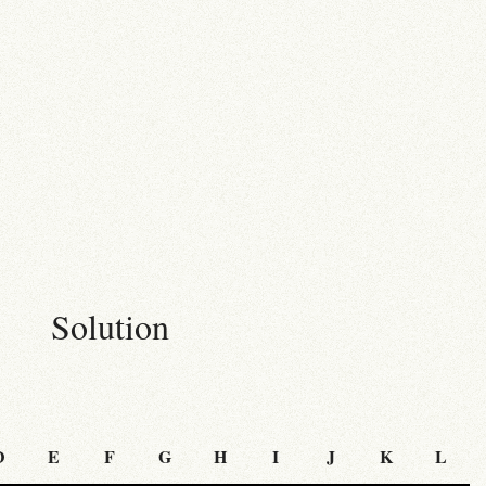
N
Solution
D
E
F
G
H
I
J
K
L