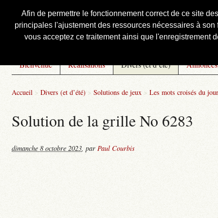
Afin de permettre le fonctionnement correct de ce site de
principales l'ajustement des ressources nécessaires à son f
Courbis, « LE » Blog Officiel
vous acceptez ce traitement ainsi que l'enregistrement de
Bienvenue
Réalisations
Divers (et d’été)
Annonces
Accueil
>
Divers (et d’été)
>
Solutions de jeux
>
Les mots croisés du jou
Solution de la grille No 6283
dimanche 8 octobre 2023
,
par
Paul Courbis