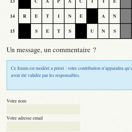
13
C
A
P
A
C
I
T
E
14
R
E
T
I
N
E
A
N
15
S
E
T
S
U
N
S
Un message, un commentaire ?
Ce forum est modéré a priori : votre contribution n’apparaîtra qu’
avoir été validée par les responsables.
Votre nom
Votre adresse email