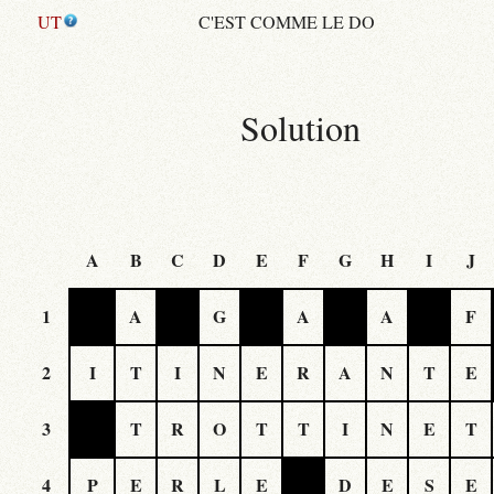
UT
C'EST COMME LE DO
Solution
A
B
C
D
E
F
G
H
I
J
1
A
G
A
A
F
2
I
T
I
N
E
R
A
N
T
E
3
T
R
O
T
T
I
N
E
T
4
P
E
R
L
E
D
E
S
E