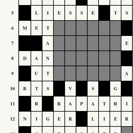
5
L
I
E
S
S
E
T
S
6
M
E
T
7
A
E
8
D
A
N
9
U
T
A
10
B
T
S
V
S
G
11
R
R
A
P
A
T
R
I
12
N
I
G
E
R
L
I
E
R