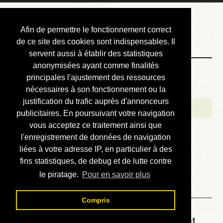
Courbis, « LE »
Afin de permettre le fonctionnement correct
Blog Officiel
de ce site des cookies sont indispensables. Il
servent aussi à établir des statistiques
anonymisées ayant comme finalités
Bienvenue
principales l'ajustement des ressources
Réalisations
nécessaires à son fonctionnement ou la
justification du trafic auprès d'annonceurs
Divers (et d’été)
publicitaires. En poursuivant votre navigation
vous acceptez ce traitement ainsi que
Annonces
l'enregistrement de données de navigation
Liens externes
liées à votre adresse IP, en particulier à des
fins statistiques, de debug et de lutte contre
Téléchargement
le piratage.
Pour en savoir plus
Contact
Compris
Solution de la grille No 6364