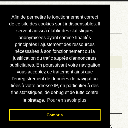
Courbis, « LE »
Afin de permettre le fonctionnement correct
Blog Officiel
de ce site des cookies sont indispensables. Il
servent aussi à établir des statistiques
anonymisées ayant comme finalités
Bienvenue
principales l'ajustement des ressources
Réalisations
nécessaires à son fonctionnement ou la
justification du trafic auprès d'annonceurs
Divers (et d’été)
publicitaires. En poursuivant votre navigation
vous acceptez ce traitement ainsi que
Annonces
l'enregistrement de données de navigation
Liens externes
liées à votre adresse IP, en particulier à des
fins statistiques, de debug et de lutte contre
Téléchargement
le piratage.
Pour en savoir plus
Contact
Compris
Solution de la grille No 6366