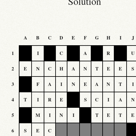
Solution
A
B
C
D
E
F
G
H
I
J
1
I
C
A
R
U
2
E
N
C
H
A
N
T
E
E
S
3
F
A
I
N
E
A
N
T
I
4
T
I
R
E
S
C
I
A
N
5
M
I
N
I
T
E
T
E
6
S
E
C