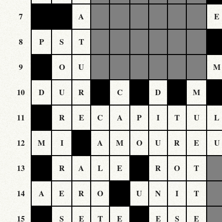
7
A
E
8
P
S
T
9
O
U
M
10
D
U
R
C
D
M
11
R
E
C
A
P
I
T
U
L
12
M
I
A
M
O
U
R
E
U
13
R
A
L
E
R
O
T
14
A
E
R
O
U
N
I
T
15
S
E
T
E
E
S
E