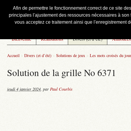
Afin de permettre le fonctionnement correct de ce site de
principales l'ajustement des ressources nécessaires à son f
Courbis, « LE » Blog Officiel
vous acceptez ce traitement ainsi que l'enregistrement de
Bienvenue
Réalisations
Divers (et d’été)
Annonces
Accueil
>
Divers (et d’été)
>
Solutions de jeux
>
Les mots croisés du jou
Solution de la grille No 6371
jeudi 4 janvier 2024
,
par
Paul Courbis