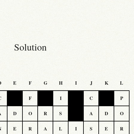
Solution
D
E
F
G
H
I
J
K
L
C
F
I
C
P
A
D
O
R
S
A
D
O
N
E
R
A
L
I
S
E
R