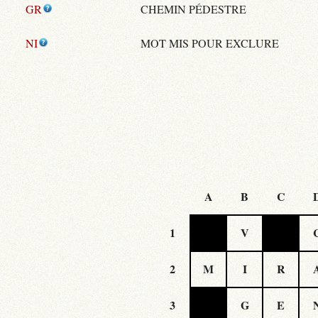
GR
CHEMIN PÉDESTRE
NI
MOT MIS POUR EXCLURE
A
B
C
1
V
2
M
I
R
3
G
E