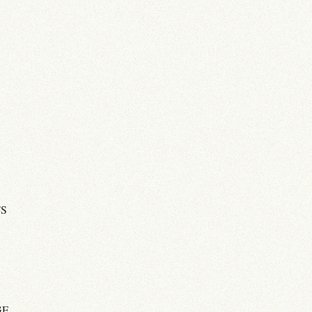
TS
GE