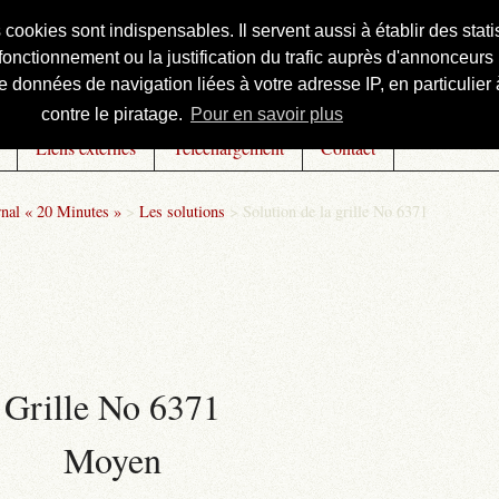
s cookies sont indispensables. Il servent aussi à établir des st
onctionnement ou la justification du trafic auprès d'annonceurs 
 données de navigation liées à votre adresse IP, en particulier à
contre le piratage.
Pour en savoir plus
Liens externes
Téléchargement
Contact
rnal « 20 Minutes »
>
Les solutions
>
Solution de la grille No 6371
Grille No 6371
Moyen