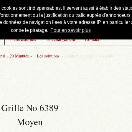
s cookies sont indispensables. Il servent aussi à établir des st
onctionnement ou la justification du trafic auprès d'annonceurs 
 données de navigation liées à votre adresse IP, en particulier à
contre le piratage.
Pour en savoir plus
Liens externes
Téléchargement
Contact
rnal « 20 Minutes »
>
Les solutions
>
Solution de la grille No 6389
Grille No 6389
Moyen