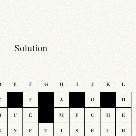
Solution
D
E
F
G
H
I
J
K
L
E
F
A
O
H
D
U
E
M
E
C
H
E
G
N
E
T
I
S
E
U
R