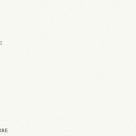
E
RRE