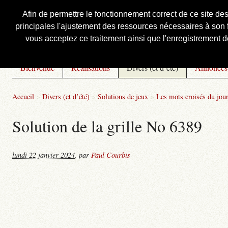
Afin de permettre le fonctionnement correct de ce site de
principales l'ajustement des ressources nécessaires à son f
Courbis, « LE » Blog Officiel
vous acceptez ce traitement ainsi que l'enregistrement de
Bienvenue
Réalisations
Divers (et d’été)
Annonces
Accueil
>
Divers (et d’été)
>
Solutions de jeux
>
Les mots croisés du jou
Solution de la grille No 6389
lundi 22 janvier 2024
,
par
Paul Courbis