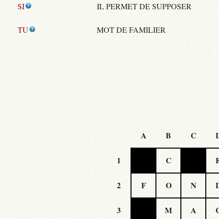
SI
IL PERMET DE SUPPOSER
TU
MOT DE FAMILIER
A
B
C
1
C
2
F
O
N
3
M
A