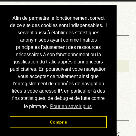
Courbis, « LE »
Afin de permettre le fonctionnement correct
Blog Officiel
de ce site des cookies sont indispensables. Il
servent aussi à établir des statistiques
anonymisées ayant comme finalités
Bienvenue
principales l'ajustement des ressources
Réalisations
nécessaires à son fonctionnement ou la
justification du trafic auprès d'annonceurs
Divers (et d’été)
publicitaires. En poursuivant votre navigation
vous acceptez ce traitement ainsi que
Annonces
l'enregistrement de données de navigation
Liens externes
liées à votre adresse IP, en particulier à des
fins statistiques, de debug et de lutte contre
Téléchargement
le piratage.
Pour en savoir plus
Contact
Compris
Solution de la grille No 6426