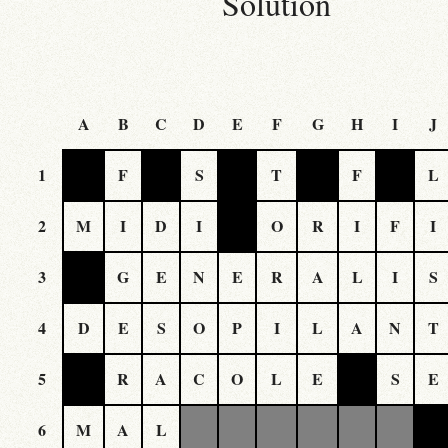
Solution
A
B
C
D
E
F
G
H
I
J
1
F
S
T
F
L
2
M
I
D
I
O
R
I
F
I
3
G
E
N
E
R
A
L
I
S
4
D
E
S
O
P
I
L
A
N
T
5
R
A
C
O
L
E
S
E
6
M
A
L