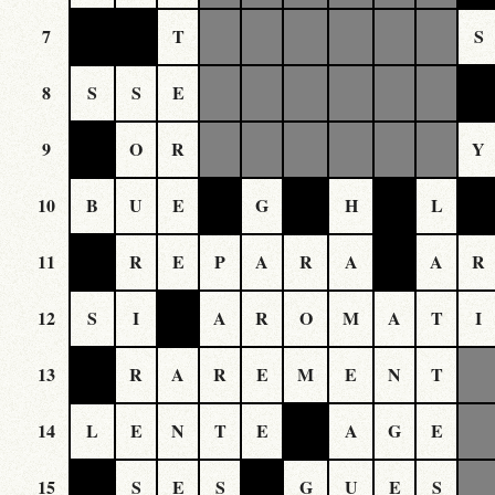
7
T
S
8
S
S
E
9
O
R
Y
10
B
U
E
G
H
L
11
R
E
P
A
R
A
A
R
12
S
I
A
R
O
M
A
T
I
13
R
A
R
E
M
E
N
T
14
L
E
N
T
E
A
G
E
15
S
E
S
G
U
E
S