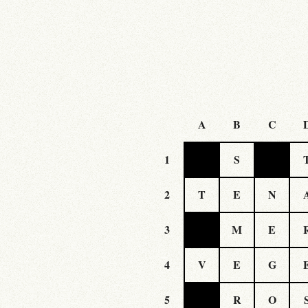
A
B
C
1
S
2
T
E
N
3
M
E
4
V
E
G
5
R
O