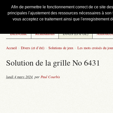
Afin de permettre le fonctionnement correct de ce site de
principales l'ajustement des ressources nécessaires à son f
Courbis, « LE » Blog Officiel
vous acceptez ce traitement ainsi que l'enregistrement de
Bienvenue
Réalisations
Divers (et d’été)
Annonces
Accueil
>
Divers (et d’été)
>
Solutions de jeux
>
Les mots croisés du jou
Solution de la grille No 6431
lundi 4 mars 2024
,
par
Paul Courbis