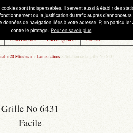
s cookies sont indispensables. Il servent aussi à établir des st
onctionnement ou la justification du trafic auprès d'annonceurs 
 données de navigation liées à votre adresse IP, en particulier à
contre le piratage.
Pour en savoir plus
Liens externes
Téléchargement
Contact
rnal « 20 Minutes »
>
Les solutions
>
Solution de la grille No 6431
Grille No 6431
Facile