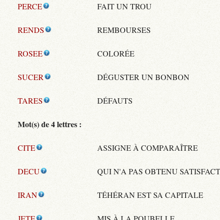
PERCE
FAIT UN TROU
RENDS
REMBOURSES
ROSEE
COLORÉE
SUCER
DÉGUSTER UN BONBON
TARES
DÉFAUTS
Mot(s) de 4 lettres :
CITE
ASSIGNE À COMPARAÎTRE
DECU
QUI N'A PAS OBTENU SATISFAC
IRAN
TÉHÉRAN EST SA CAPITALE
JETE
MIS À LA POUBELLE