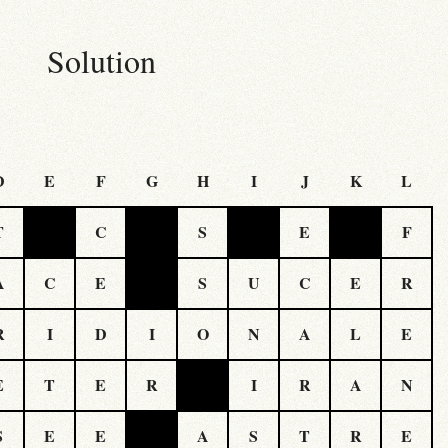
Solution
D
E
F
G
H
I
J
K
L
T
C
S
E
F
A
C
E
S
U
C
E
R
R
I
D
I
O
N
A
L
E
E
T
E
R
I
R
A
N
S
E
E
A
S
T
R
E