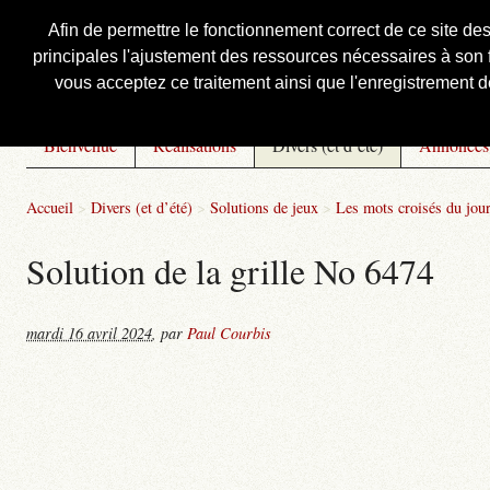
Afin de permettre le fonctionnement correct de ce site de
principales l'ajustement des ressources nécessaires à son f
Courbis, « LE » Blog Officiel
vous acceptez ce traitement ainsi que l'enregistrement de
Bienvenue
Réalisations
Divers (et d’été)
Annonces
Accueil
>
Divers (et d’été)
>
Solutions de jeux
>
Les mots croisés du jou
Solution de la grille No 6474
mardi 16 avril 2024
,
par
Paul Courbis