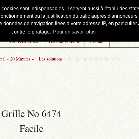
s cookies sont indispensables. Il servent aussi à établir des st
onctionnement ou la justification du trafic auprès d'annonceurs 
 données de navigation liées à votre adresse IP, en particulier à
contre le piratage.
Pour en savoir plus
Liens externes
Téléchargement
Contact
rnal « 20 Minutes »
>
Les solutions
>
Solution de la grille No 6474
Grille No 6474
Facile