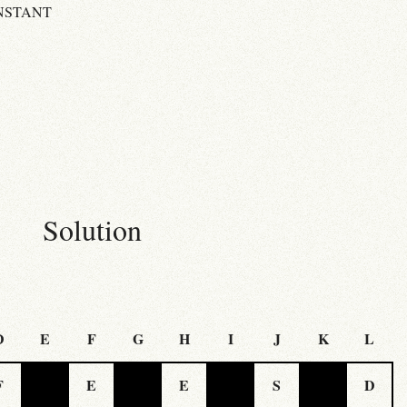
NSTANT
Solution
D
E
F
G
H
I
J
K
L
F
E
E
S
D