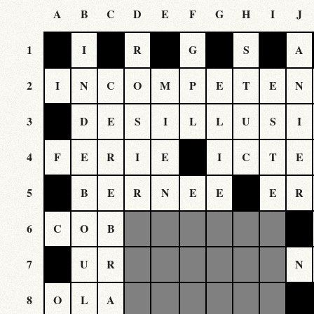
A
B
C
D
E
F
G
H
I
J
1
I
R
G
S
A
2
I
N
C
O
M
P
E
T
E
N
3
D
E
S
I
L
L
U
S
I
4
F
E
R
I
E
I
C
T
E
5
B
E
R
N
E
E
E
R
6
C
O
B
7
U
R
N
8
O
L
A