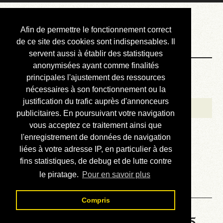
Courbis, « LE »
Afin de permettre le fonctionnement correct
Blog Officiel
de ce site des cookies sont indispensables. Il
servent aussi à établir des statistiques
anonymisées ayant comme finalités
Bienvenue
principales l'ajustement des ressources
Réalisations
nécessaires à son fonctionnement ou la
justification du trafic auprès d'annonceurs
Divers (et d’été)
publicitaires. En poursuivant votre navigation
vous acceptez ce traitement ainsi que
Annonces
l'enregistrement de données de navigation
Liens externes
liées à votre adresse IP, en particulier à des
fins statistiques, de debug et de lutte contre
Téléchargement
le piratage.
Pour en savoir plus
Contact
Compris
Solution de la grille No 6495