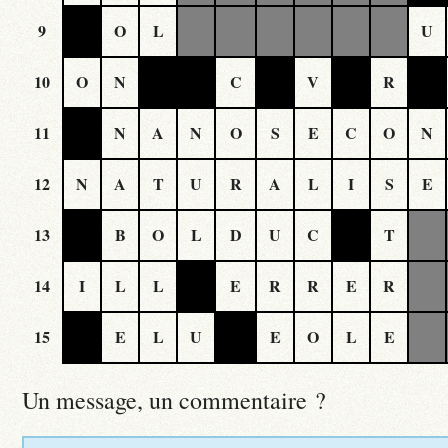
9
O
L
U
10
O
N
C
V
R
11
N
A
N
O
S
E
C
O
N
12
N
A
T
U
R
A
L
I
S
E
13
B
O
L
D
U
C
T
14
I
L
L
E
R
R
E
R
15
E
L
U
E
O
L
E
Un message, un commentaire ?