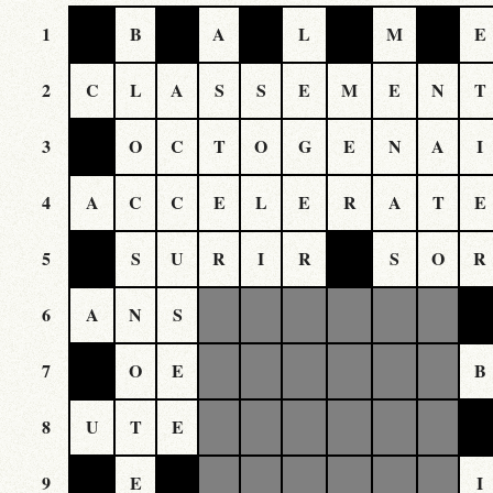
1
B
A
L
M
E
2
C
L
A
S
S
E
M
E
N
T
3
O
C
T
O
G
E
N
A
I
4
A
C
C
E
L
E
R
A
T
E
5
S
U
R
I
R
S
O
R
6
A
N
S
7
O
E
B
8
U
T
E
9
E
I