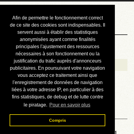
Courbis, « LE »
Afin de permettre le fonctionnement correct
Blog Officiel
de ce site des cookies sont indispensables. Il
servent aussi à établir des statistiques
anonymisées ayant comme finalités
Bienvenue
principales l'ajustement des ressources
Réalisations
nécessaires à son fonctionnement ou la
justification du trafic auprès d'annonceurs
Divers (et d’été)
publicitaires. En poursuivant votre navigation
vous acceptez ce traitement ainsi que
Annonces
l'enregistrement de données de navigation
Liens externes
liées à votre adresse IP, en particulier à des
fins statistiques, de debug et de lutte contre
Téléchargement
le piratage.
Pour en savoir plus
Contact
Compris
Solution de la grille No 6501