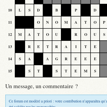
10
L
S
D
B
P
D
11
O
N
O
M
A
T
O
P
12
M
A
T
O
U
R
O
U
S
13
R
E
T
R
A
I
T
E
14
S
A
A
G
R
E
E
E
15
S
T
S
T
E
M
S
Un message, un commentaire ?
Ce forum est modéré a priori : votre contribution n’apparaîtra qu’
été validée par les responsables.