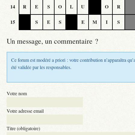
14
R
E
S
O
L
U
O
R
15
S
E
S
E
M
I
S
Un message, un commentaire ?
Ce forum est modéré a priori : votre contribution n’apparaîtra qu’
été validée par les responsables.
Votre nom
Votre adresse email
Titre (obligatoire)