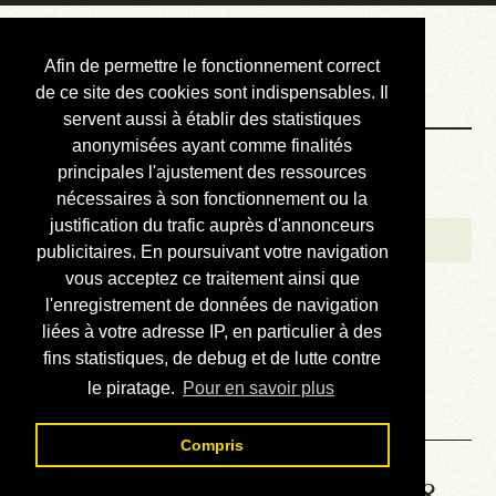
Courbis, « LE »
Afin de permettre le fonctionnement correct
Blog Officiel
de ce site des cookies sont indispensables. Il
servent aussi à établir des statistiques
anonymisées ayant comme finalités
Bienvenue
principales l'ajustement des ressources
Réalisations
nécessaires à son fonctionnement ou la
justification du trafic auprès d'annonceurs
Divers (et d’été)
publicitaires. En poursuivant votre navigation
vous acceptez ce traitement ainsi que
Annonces
l'enregistrement de données de navigation
Liens externes
liées à votre adresse IP, en particulier à des
fins statistiques, de debug et de lutte contre
Téléchargement
le piratage.
Pour en savoir plus
Contact
Compris
Solution de la grille No 6508