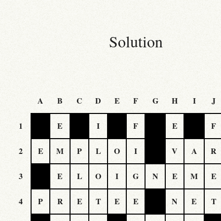
Solution
A
B
C
D
E
F
G
H
I
J
1
E
I
F
E
F
2
E
M
P
L
O
I
V
A
R
3
E
L
O
I
G
N
E
M
E
4
P
R
E
T
E
E
N
E
T