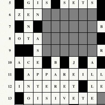
5
G
I
S
S
E
T
S
6
Z
E
N
7
N
B
8
O
T
A
9
S
R
10
A
C
E
B
J
A
11
A
P
P
A
R
E
I
L
L
12
I
N
T
E
R
E
T
L
E
13
O
I
S
I
V
E
T
E