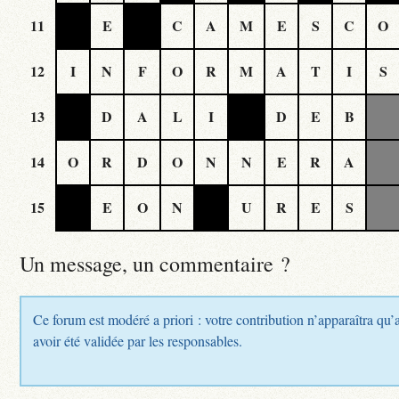
11
E
C
A
M
E
S
C
O
12
I
N
F
O
R
M
A
T
I
S
13
D
A
L
I
D
E
B
14
O
R
D
O
N
N
E
R
A
15
E
O
N
U
R
E
S
Un message, un commentaire ?
Ce forum est modéré a priori : votre contribution n’apparaîtra qu’
avoir été validée par les responsables.