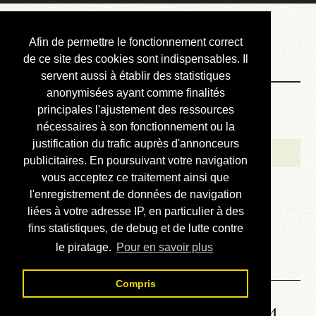
Courbis, « LE »
Afin de permettre le fonctionnement correct
Blog Officiel
de ce site des cookies sont indispensables. Il
servent aussi à établir des statistiques
anonymisées ayant comme finalités
Bienvenue
principales l'ajustement des ressources
Réalisations
nécessaires à son fonctionnement ou la
justification du trafic auprès d'annonceurs
Divers (et d’été)
publicitaires. En poursuivant votre navigation
vous acceptez ce traitement ainsi que
Annonces
l'enregistrement de données de navigation
Liens externes
liées à votre adresse IP, en particulier à des
fins statistiques, de debug et de lutte contre
Téléchargement
le piratage.
Pour en savoir plus
Contact
Compris
Solution de la grille No 6514