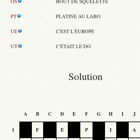
OS
BOUT DE SQUELETTE
PT
PLATINE AU LABO
UE
C'EST L'EUROPE
UT
C'ÉTAIT LE DO
Solution
A
B
C
D
E
F
G
H
I
J
1
F
E
P
I
A