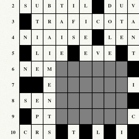
2
S
U
B
T
I
L
D
U
V
3
T
R
A
F
I
C
O
T
A
4
N
I
A
I
S
E
L
E
N
5
L
I
E
E
V
E
T
6
N
E
M
7
E
I
8
S
E
N
9
P
T
C
10
C
R
S
T
L
I