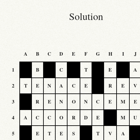
Solution
A
B
C
D
E
F
G
H
I
J
1
B
C
T
E
A
2
T
E
N
A
C
E
R
E
V
3
R
E
N
O
N
C
E
M
E
4
A
C
C
O
R
D
E
M
U
5
E
T
E
S
T
V
A