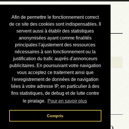
Courbis, « LE »
Afin de permettre le fonctionnement correct
Blog Officiel
de ce site des cookies sont indispensables. Il
servent aussi à établir des statistiques
anonymisées ayant comme finalités
Bienvenue
principales l'ajustement des ressources
Réalisations
nécessaires à son fonctionnement ou la
justification du trafic auprès d'annonceurs
Divers (et d’été)
publicitaires. En poursuivant votre navigation
vous acceptez ce traitement ainsi que
Annonces
l'enregistrement de données de navigation
Liens externes
liées à votre adresse IP, en particulier à des
fins statistiques, de debug et de lutte contre
Téléchargement
le piratage.
Pour en savoir plus
Contact
Compris
Solution de la grille No 6519