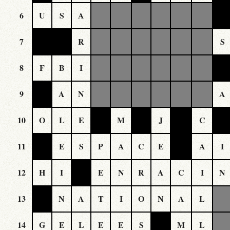
6
U
S
A
7
R
S
8
F
B
I
9
A
N
A
10
O
L
E
M
J
C
11
E
S
P
A
C
E
A
I
12
H
I
E
N
R
A
C
I
N
13
N
A
T
I
O
N
A
L
14
G
E
L
E
E
S
M
L