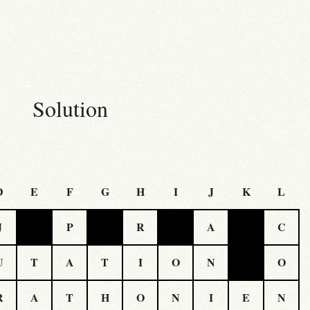
Solution
D
E
F
G
H
I
J
K
L
J
P
R
A
C
U
T
A
T
I
O
N
O
R
A
T
H
O
N
I
E
N