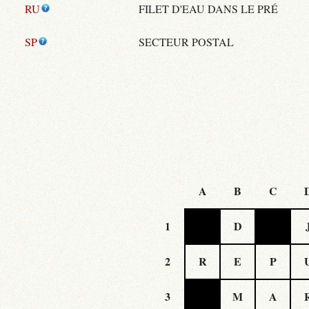
RU
FILET D'EAU DANS LE PRÉ
SP
SECTEUR POSTAL
A
B
C
1
D
2
R
E
P
3
M
A