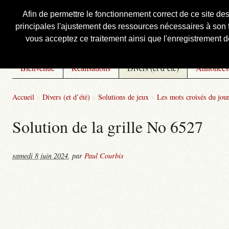
Afin de permettre le fonctionnement correct de ce site de
principales l'ajustement des ressources nécessaires à son f
Courbis, « LE » Blog Officiel
vous acceptez ce traitement ainsi que l'enregistrement de
Bienvenue
Réalisations
Divers (et d’été)
Annonces
Accueil
>
Divers (et d’été)
>
Solutions de jeux
>
Les mots croisés du jou
Solution de la grille No 6527
samedi 8 juin 2024
,
par
Paul Courbis