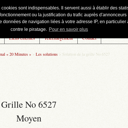
s cookies sont indispensables. Il servent aussi à établir des st
onctionnement ou la justification du trafic auprès d'annonceurs 
 données de navigation liées à votre adresse IP, en particulier à
contre le piratage.
Pour en savoir plus
Liens externes
Téléchargement
Contact
rnal « 20 Minutes »
>
Les solutions
>
Solution de la grille No 6527
Grille No 6527
Moyen