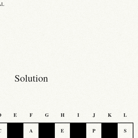
AL
Solution
D
E
F
G
H
I
J
K
L
C
A
E
P
S