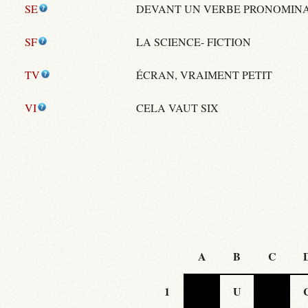
SE
DEVANT UN VERBE PRONOMIN
SF
LA SCIENCE- FICTION
TV
ÉCRAN, VRAIMENT PETIT
VI
CELA VAUT SIX
A
B
C
1
U