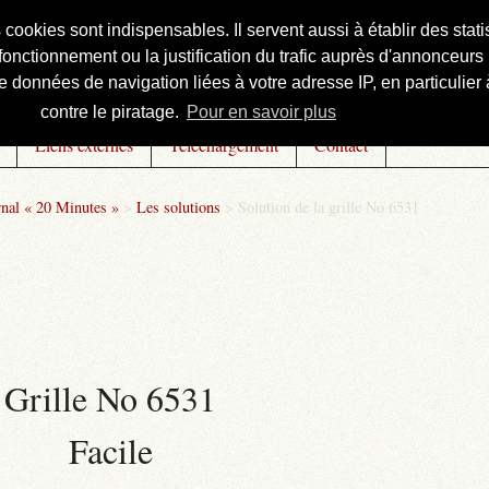
s cookies sont indispensables. Il servent aussi à établir des st
onctionnement ou la justification du trafic auprès d'annonceurs 
 données de navigation liées à votre adresse IP, en particulier à
contre le piratage.
Pour en savoir plus
Liens externes
Téléchargement
Contact
rnal « 20 Minutes »
>
Les solutions
>
Solution de la grille No 6531
Grille No 6531
Facile