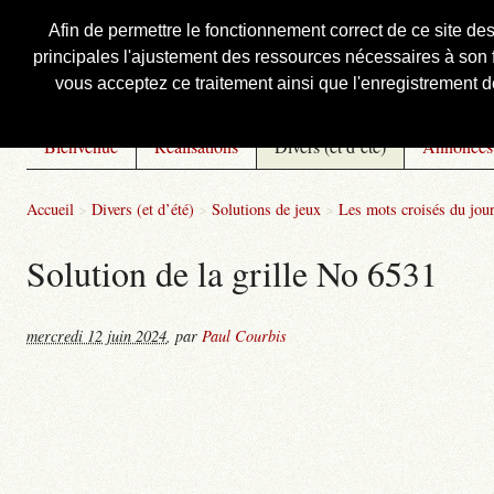
Afin de permettre le fonctionnement correct de ce site de
principales l'ajustement des ressources nécessaires à son f
Courbis, « LE » Blog Officiel
vous acceptez ce traitement ainsi que l'enregistrement de
Bienvenue
Réalisations
Divers (et d’été)
Annonces
Accueil
>
Divers (et d’été)
>
Solutions de jeux
>
Les mots croisés du jou
Solution de la grille No 6531
mercredi 12 juin 2024
,
par
Paul Courbis