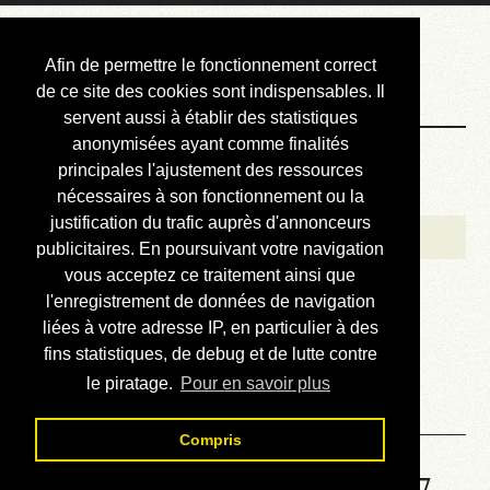
Courbis, « LE »
Afin de permettre le fonctionnement correct
Blog Officiel
de ce site des cookies sont indispensables. Il
servent aussi à établir des statistiques
anonymisées ayant comme finalités
Bienvenue
principales l'ajustement des ressources
Réalisations
nécessaires à son fonctionnement ou la
justification du trafic auprès d'annonceurs
Divers (et d’été)
publicitaires. En poursuivant votre navigation
vous acceptez ce traitement ainsi que
Annonces
l'enregistrement de données de navigation
Liens externes
liées à votre adresse IP, en particulier à des
fins statistiques, de debug et de lutte contre
Téléchargement
le piratage.
Pour en savoir plus
Contact
Compris
Solution de la grille No 6557