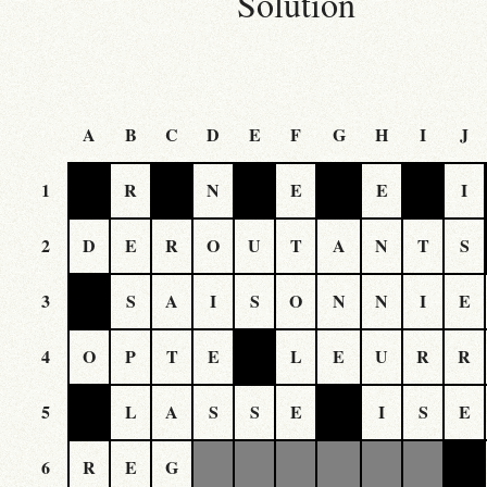
Solution
A
B
C
D
E
F
G
H
I
J
1
R
N
E
E
I
2
D
E
R
O
U
T
A
N
T
S
3
S
A
I
S
O
N
N
I
E
4
O
P
T
E
L
E
U
R
R
5
L
A
S
S
E
I
S
E
6
R
E
G