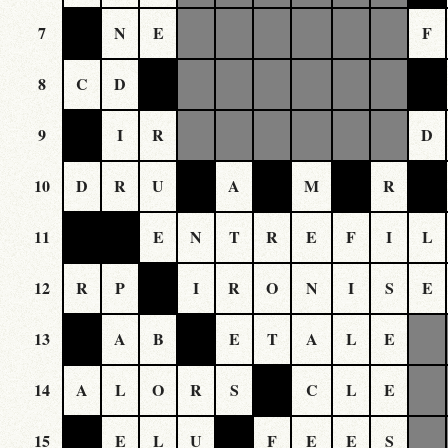
7
N
E
F
8
C
D
9
I
R
D
10
D
R
U
A
M
R
11
E
N
T
R
E
F
I
L
12
R
P
I
R
O
N
I
S
E
13
A
B
E
T
A
L
E
14
A
L
O
R
S
C
L
E
15
E
L
U
F
E
E
S