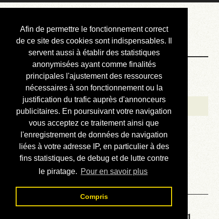
Courbis, « LE »
Afin de permettre le fonctionnement correct
Blog Officiel
de ce site des cookies sont indispensables. Il
servent aussi à établir des statistiques
anonymisées ayant comme finalités
Bienvenue
principales l'ajustement des ressources
Réalisations
nécessaires à son fonctionnement ou la
justification du trafic auprès d'annonceurs
Divers (et d’été)
publicitaires. En poursuivant votre navigation
vous acceptez ce traitement ainsi que
Annonces
l'enregistrement de données de navigation
Liens externes
liées à votre adresse IP, en particulier à des
fins statistiques, de debug et de lutte contre
Téléchargement
le piratage.
Pour en savoir plus
Contact
Compris
Solution de la grille No 6571