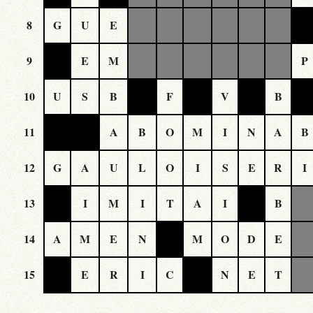
8
G
U
E
9
E
M
P
10
U
S
B
F
V
B
11
A
B
O
M
I
N
A
B
12
G
A
U
L
O
I
S
E
R
I
13
I
M
I
T
A
I
B
14
A
M
E
N
M
O
D
E
15
E
R
I
C
N
E
T