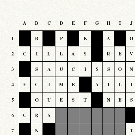
A
B
C
D
E
F
G
H
I
J
1
B
P
K
A
O
2
C
I
L
L
A
S
R
E
V
3
S
A
U
C
I
S
S
O
N
4
E
C
I
M
E
A
I
L
I
5
O
U
E
S
T
N
E
S
6
C
R
S
7
N
T