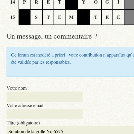
14
P
R
E
T
Y
O
G
I
15
S
T
E
M
T
E
E
Un message, un commentaire ?
Ce forum est modéré a priori : votre contribution n’apparaîtra qu’
été validée par les responsables.
Votre nom
Votre adresse email
Titre (obligatoire)