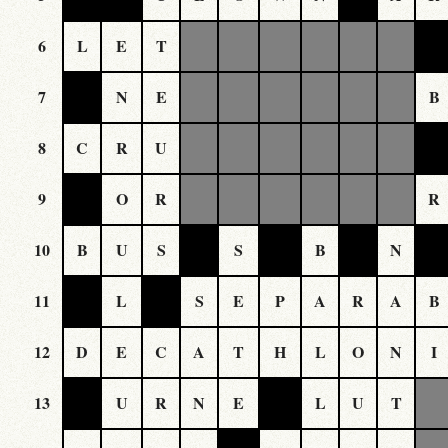
6
L
E
T
7
N
E
B
8
C
R
U
9
O
R
R
10
B
U
S
S
B
N
11
L
S
E
P
A
R
A
B
12
D
E
C
A
T
H
L
O
N
I
13
U
R
N
E
L
U
T