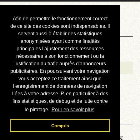
Courbis, « LE »
Afin de permettre le fonctionnement correct
Blog Officiel
de ce site des cookies sont indispensables. Il
servent aussi à établir des statistiques
anonymisées ayant comme finalités
Bienvenue
principales l'ajustement des ressources
Réalisations
nécessaires à son fonctionnement ou la
justification du trafic auprès d'annonceurs
Divers (et d’été)
publicitaires. En poursuivant votre navigation
vous acceptez ce traitement ainsi que
Annonces
l'enregistrement de données de navigation
Liens externes
liées à votre adresse IP, en particulier à des
fins statistiques, de debug et de lutte contre
Téléchargement
le piratage.
Pour en savoir plus
Contact
Compris
Solution de la grille No 6575