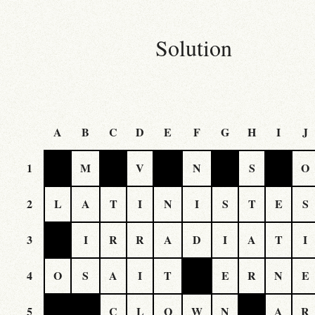
Solution
A
B
C
D
E
F
G
H
I
J
1
M
V
N
S
O
2
L
A
T
I
N
I
S
T
E
S
3
I
R
R
A
D
I
A
T
I
4
O
S
A
I
T
E
R
N
E
5
C
L
O
W
N
A
R