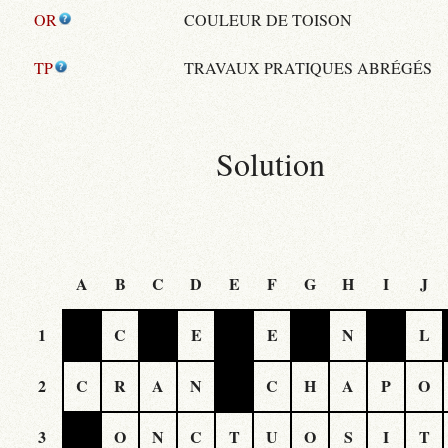
OR
COULEUR DE TOISON
TP
TRAVAUX PRATIQUES ABRÉGÉS
Solution
A
B
C
D
E
F
G
H
I
J
1
C
E
E
N
L
2
C
R
A
N
C
H
A
P
O
3
O
N
C
T
U
O
S
I
T