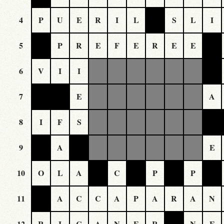
4
P
U
E
R
I
L
S
L
I
5
P
R
E
F
E
R
E
E
6
V
I
I
7
E
A
8
I
F
S
9
A
E
10
O
L
A
C
P
P
11
A
C
C
A
P
A
R
A
N
12
R
I
C
A
N
E
R
N
E