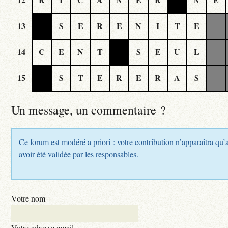
13
S
E
R
E
N
I
T
E
14
C
E
N
T
S
E
U
L
15
S
T
E
R
E
R
A
S
Un message, un commentaire ?
Ce forum est modéré a priori : votre contribution n’apparaîtra qu’
avoir été validée par les responsables.
Votre nom
Votre adresse email