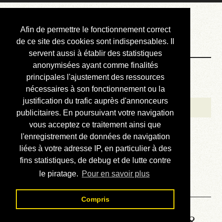
Courbis, « LE »
Afin de permettre le fonctionnement correct
Blog Officiel
de ce site des cookies sont indispensables. Il
servent aussi à établir des statistiques
anonymisées ayant comme finalités
Bienvenue
principales l'ajustement des ressources
Réalisations
nécessaires à son fonctionnement ou la
justification du trafic auprès d'annonceurs
Divers (et d’été)
publicitaires. En poursuivant votre navigation
vous acceptez ce traitement ainsi que
Annonces
l'enregistrement de données de navigation
Liens externes
liées à votre adresse IP, en particulier à des
fins statistiques, de debug et de lutte contre
Téléchargement
le piratage.
Pour en savoir plus
Contact
Compris
Solution de la grille No 6588