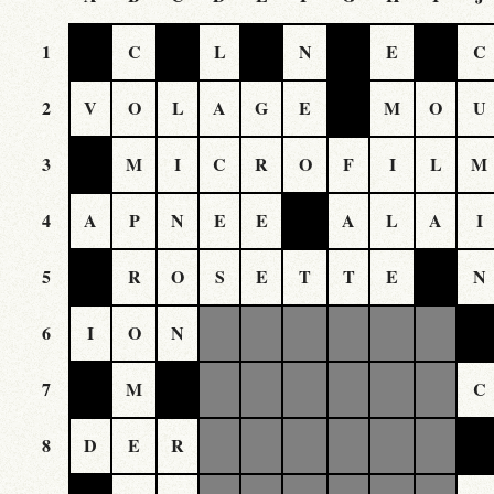
1
C
L
N
E
C
2
V
O
L
A
G
E
M
O
U
3
M
I
C
R
O
F
I
L
M
4
A
P
N
E
E
A
L
A
I
5
R
O
S
E
T
T
E
N
6
I
O
N
7
M
C
8
D
E
R