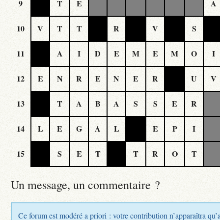
9
T
E
A
10
V
T
T
R
V
S
11
A
I
D
E
M
E
M
O
I
12
E
N
R
E
N
E
R
U
V
13
T
A
B
A
S
S
E
R
14
L
E
G
A
L
E
P
I
15
S
E
T
T
R
O
T
Un message, un commentaire ?
Ce forum est modéré a priori : votre contribution n’apparaîtra qu’