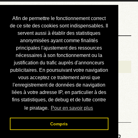
Courbis, « LE »
Afin de permettre le fonctionnement correct
Blog Officiel
de ce site des cookies sont indispensables. Il
servent aussi à établir des statistiques
anonymisées ayant comme finalités
Bienvenue
principales l'ajustement des ressources
Réalisations
nécessaires à son fonctionnement ou la
justification du trafic auprès d'annonceurs
Divers (et d’été)
publicitaires. En poursuivant votre navigation
vous acceptez ce traitement ainsi que
Annonces
l'enregistrement de données de navigation
Liens externes
liées à votre adresse IP, en particulier à des
fins statistiques, de debug et de lutte contre
Téléchargement
le piratage.
Pour en savoir plus
Contact
Compris
Solution de la grille No 6593