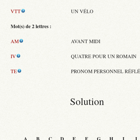
VTT
UN VÉLO
Mot(s) de 2 lettres :
AM
AVANT MIDI
IV
QUATRE POUR UN ROMAIN
TE
PRONOM PERSONNEL RÉFLÉ
Solution
A
B
C
D
E
F
G
H
I
J