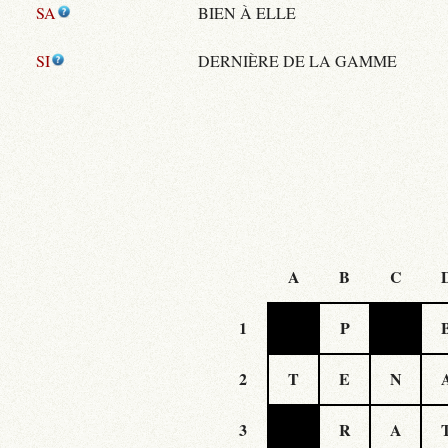
SA
BIEN À ELLE
SI
DERNIÈRE DE LA GAMME
A
B
C
1
P
2
T
E
N
3
R
A