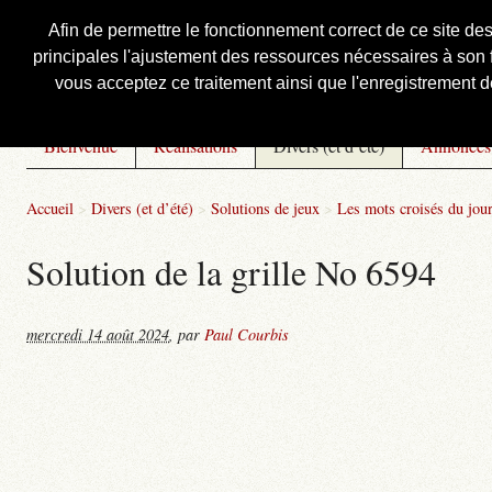
Afin de permettre le fonctionnement correct de ce site de
principales l'ajustement des ressources nécessaires à son f
Courbis, « LE » Blog Officiel
vous acceptez ce traitement ainsi que l'enregistrement de
Bienvenue
Réalisations
Divers (et d’été)
Annonces
Accueil
>
Divers (et d’été)
>
Solutions de jeux
>
Les mots croisés du jou
Solution de la grille No 6594
mercredi 14 août 2024
,
par
Paul Courbis