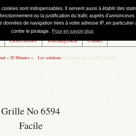
s cookies sont indispensables. Il servent aussi à établir des st
onctionnement ou la justification du trafic auprès d'annonceurs 
 données de navigation liées à votre adresse IP, en particulier à
contre le piratage.
Pour en savoir plus
Liens externes
Téléchargement
Contact
rnal « 20 Minutes »
>
Les solutions
>
Solution de la grille No 6594
Grille No 6594
Facile