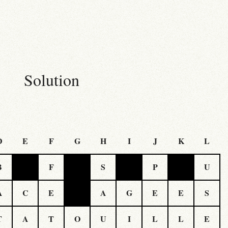
Solution
D
E
F
G
H
I
J
K
L
B
F
S
P
U
A
C
E
A
G
E
E
S
T
A
T
O
U
I
L
L
E