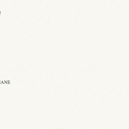
!
IANE