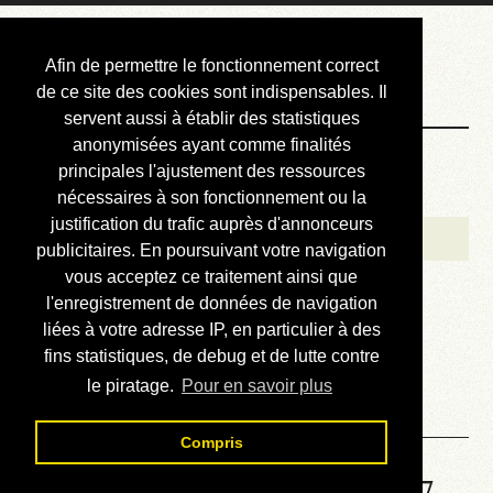
Courbis, « LE »
Afin de permettre le fonctionnement correct
Blog Officiel
de ce site des cookies sont indispensables. Il
servent aussi à établir des statistiques
anonymisées ayant comme finalités
Bienvenue
principales l'ajustement des ressources
Réalisations
nécessaires à son fonctionnement ou la
justification du trafic auprès d'annonceurs
Divers (et d’été)
publicitaires. En poursuivant votre navigation
vous acceptez ce traitement ainsi que
Annonces
l'enregistrement de données de navigation
Liens externes
liées à votre adresse IP, en particulier à des
fins statistiques, de debug et de lutte contre
Téléchargement
le piratage.
Pour en savoir plus
Contact
Compris
Solution de la grille No 6617