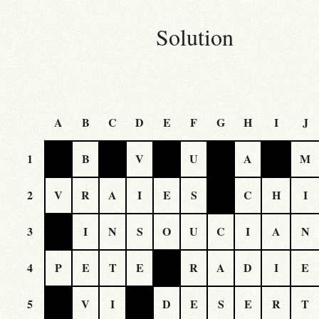
Solution
A
B
C
D
E
F
G
H
I
J
1
B
V
U
A
M
2
V
R
A
I
E
S
C
H
I
3
I
N
S
O
U
C
I
A
N
4
P
E
T
E
R
A
D
I
E
5
V
I
D
E
S
E
R
T