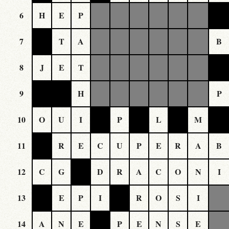
6
H
E
P
7
T
A
B
8
J
E
T
9
H
P
10
O
U
I
P
L
M
11
R
E
C
U
P
E
R
A
B
12
C
G
D
R
A
C
O
N
I
13
E
P
I
R
O
S
I
14
A
N
E
P
E
N
S
E