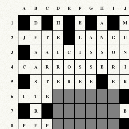
A
B
C
D
E
F
G
H
I
J
1
D
H
E
A
M
2
J
E
T
E
L
A
N
G
U
3
S
A
U
C
I
S
S
O
N
4
C
A
R
R
O
S
S
E
R
I
5
S
T
E
R
E
E
E
R
6
U
T
E
7
R
B
8
P
E
P