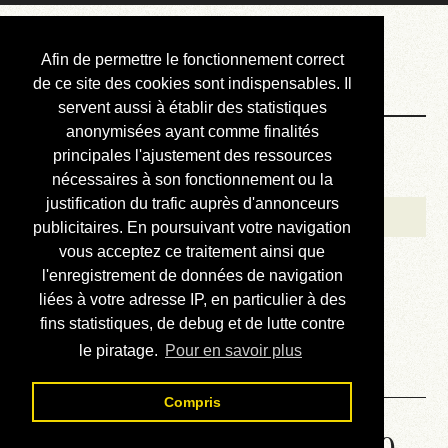
Courbis, « LE »
Afin de permettre le fonctionnement correct
Blog Officiel
de ce site des cookies sont indispensables. Il
servent aussi à établir des statistiques
anonymisées ayant comme finalités
Bienvenue
principales l'ajustement des ressources
Réalisations
nécessaires à son fonctionnement ou la
justification du trafic auprès d'annonceurs
Divers (et d’été)
publicitaires. En poursuivant votre navigation
vous acceptez ce traitement ainsi que
Annonces
l'enregistrement de données de navigation
Liens externes
liées à votre adresse IP, en particulier à des
fins statistiques, de debug et de lutte contre
Téléchargement
le piratage.
Pour en savoir plus
Contact
Compris
Solution de la grille No 6620