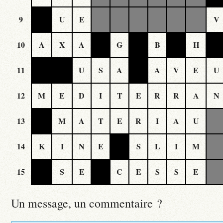
9
U
E
V
10
A
X
A
G
B
H
11
U
S
A
A
V
E
U
12
M
E
D
I
T
E
R
R
A
N
13
M
A
T
E
R
I
A
U
14
K
I
N
E
S
L
I
M
15
S
E
C
E
S
S
E
Un message, un commentaire ?