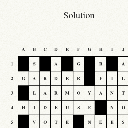
Solution
A
B
C
D
E
F
G
H
I
J
1
S
A
G
R
A
2
G
A
R
D
E
R
F
I
L
3
L
A
R
M
O
Y
A
N
T
4
H
I
D
E
U
S
E
N
O
5
V
O
T
E
N
E
E
S