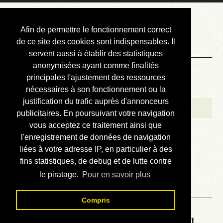
Courbis, « LE »
Afin de permettre le fonctionnement correct
Blog Officiel
de ce site des cookies sont indispensables. Il
servent aussi à établir des statistiques
anonymisées ayant comme finalités
Bienvenue
principales l'ajustement des ressources
Réalisations
nécessaires à son fonctionnement ou la
justification du trafic auprès d'annonceurs
Divers (et d’été)
publicitaires. En poursuivant votre navigation
vous acceptez ce traitement ainsi que
Annonces
l'enregistrement de données de navigation
Liens externes
liées à votre adresse IP, en particulier à des
fins statistiques, de debug et de lutte contre
Téléchargement
le piratage.
Pour en savoir plus
Contact
Compris
Solution de la grille No 6621