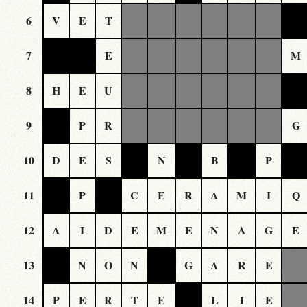
6
V
E
T
7
E
M
8
H
E
U
9
P
R
G
10
D
E
S
N
B
P
11
P
C
E
R
A
M
I
Q
12
A
I
D
E
M
E
N
A
G
E
13
N
O
N
G
A
R
E
14
P
E
R
T
E
L
I
E