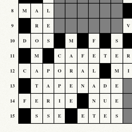
8
M
A
L
9
R
E
V
10
D
O
S
M
F
S
11
M
C
A
F
E
T
E
R
12
C
A
P
O
R
A
L
M
I
13
T
A
P
E
N
A
D
E
14
F
E
R
I
E
N
U
E
15
S
S
E
E
T
E
S