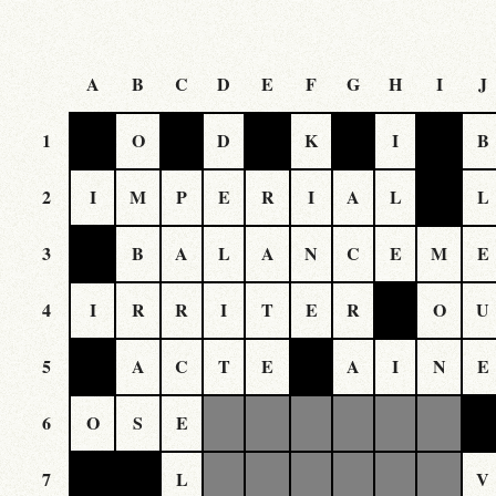
A
B
C
D
E
F
G
H
I
J
1
O
D
K
I
B
2
I
M
P
E
R
I
A
L
L
3
B
A
L
A
N
C
E
M
E
4
I
R
R
I
T
E
R
O
U
5
A
C
T
E
A
I
N
E
6
O
S
E
7
L
V