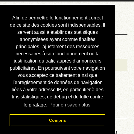
Courbis, « LE »
Afin de permettre le fonctionnement correct
Blog Officiel
de ce site des cookies sont indispensables. Il
servent aussi à établir des statistiques
anonymisées ayant comme finalités
Bienvenue
principales l'ajustement des ressources
Réalisations
nécessaires à son fonctionnement ou la
justification du trafic auprès d'annonceurs
Divers (et d’été)
publicitaires. En poursuivant votre navigation
vous acceptez ce traitement ainsi que
Annonces
l'enregistrement de données de navigation
Liens externes
liées à votre adresse IP, en particulier à des
fins statistiques, de debug et de lutte contre
Téléchargement
le piratage.
Pour en savoir plus
Contact
Compris
Solution de la grille No 6633