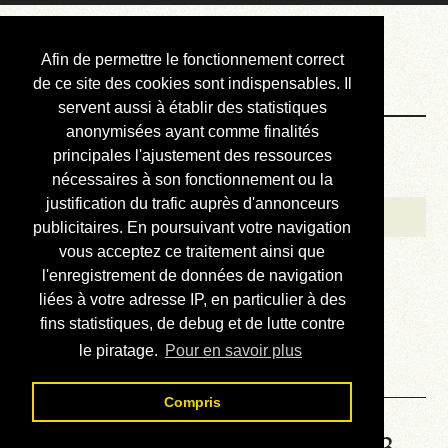
Courbis, « LE »
Afin de permettre le fonctionnement correct
Blog Officiel
de ce site des cookies sont indispensables. Il
servent aussi à établir des statistiques
anonymisées ayant comme finalités
Bienvenue
principales l'ajustement des ressources
Réalisations
nécessaires à son fonctionnement ou la
justification du trafic auprès d'annonceurs
Divers (et d’été)
publicitaires. En poursuivant votre navigation
vous acceptez ce traitement ainsi que
Annonces
l'enregistrement de données de navigation
Liens externes
liées à votre adresse IP, en particulier à des
fins statistiques, de debug et de lutte contre
Téléchargement
le piratage.
Pour en savoir plus
Contact
Compris
Solution de la grille No 6643