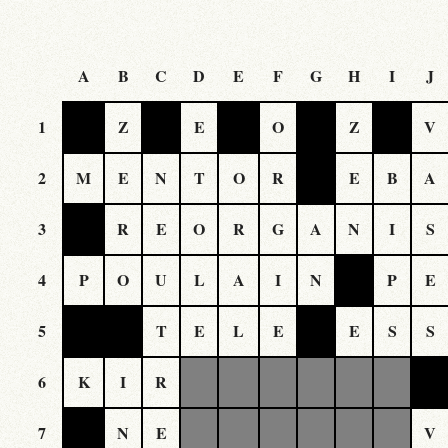
A
B
C
D
E
F
G
H
I
J
1
Z
E
O
Z
V
2
M
E
N
T
O
R
E
B
A
3
R
E
O
R
G
A
N
I
S
4
P
O
U
L
A
I
N
P
E
5
T
E
L
E
E
S
S
6
K
I
R
7
N
E
V