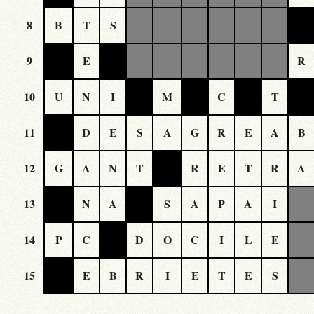
8
B
T
S
9
E
R
10
U
N
I
M
C
T
11
D
E
S
A
G
R
E
A
B
12
G
A
N
T
R
E
T
R
A
13
N
A
S
A
P
A
I
14
P
C
D
O
C
I
L
E
15
E
B
R
I
E
T
E
S