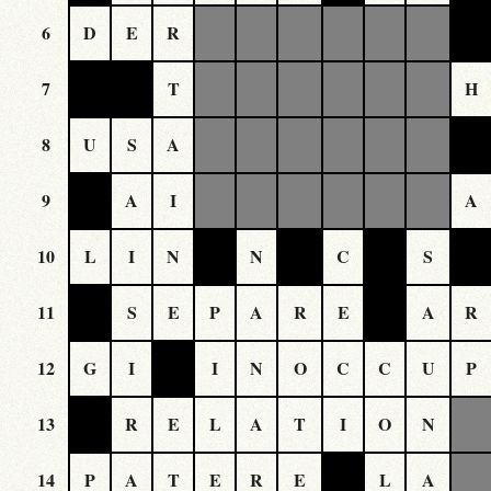
6
D
E
R
7
T
H
8
U
S
A
9
A
I
A
10
L
I
N
N
C
S
11
S
E
P
A
R
E
A
R
12
G
I
I
N
O
C
C
U
P
13
R
E
L
A
T
I
O
N
14
P
A
T
E
R
E
L
A