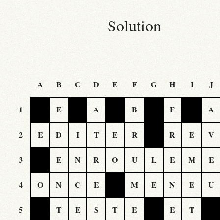
Solution
A
B
C
D
E
F
G
H
I
J
1
E
A
B
F
A
2
E
D
I
T
E
R
R
E
V
3
E
N
R
O
U
L
E
M
E
4
O
N
C
E
M
E
N
E
U
5
T
E
S
T
E
E
T