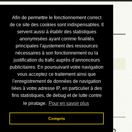
Courbis, « LE »
Afin de permettre le fonctionnement correct
Blog Officiel
de ce site des cookies sont indispensables. Il
servent aussi à établir des statistiques
anonymisées ayant comme finalités
Bienvenue
principales l'ajustement des ressources
Réalisations
nécessaires à son fonctionnement ou la
justification du trafic auprès d'annonceurs
Divers (et d’été)
publicitaires. En poursuivant votre navigation
vous acceptez ce traitement ainsi que
Annonces
l'enregistrement de données de navigation
Liens externes
liées à votre adresse IP, en particulier à des
fins statistiques, de debug et de lutte contre
Téléchargement
le piratage.
Pour en savoir plus
Contact
Compris
Solution de la grille No 6652